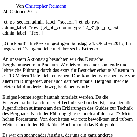
Von
Christopher Reimann
24. Oktober 2015
[et_pb_section admin_label=“section“][et_pb_row
admin_label=“row“][et_pb_column type=“2_3″][et_pb_text
admin_label=“Text“]
„Glück auf!“, hieß es am gestrigen Samstag, 24. Oktober 2015, für
insgesamt 13 Jugendliche und ihre sechs Betreuer.
An unserem Aktionstag besuchten wir das Deutsche
Bergbaumuseum in Bochum. Wir ließen uns eine spannende und
lehrreiche Führung durch das extra für Besucher erbaute Museum in
ca. 13 Metern Tiefe nicht entgehen. Dort konnten wir sehen, wie vor
allem im Ruhrgebiet, aber auch darüber hinaus, Bergbau über die
letzten Jahrhunderte hinweg betrieben wurde.
Einiges konnte sogar hautnah miterlebt werden. Da die
Feuerwehrarbeit auch mit viel Technik verbunden ist, lauschten die
Jugendlichen aufmerksam den Erklärungen des Guides zur Technik
des Bergbaus. Nach der Führung ging es noch auf den ca. 73 Meter
hohen Förderturm. Von dort hatten wir trotz bewölktem und trübem
Wetter einen tollen Blick über Bochum und das Ruhrgebiet.
Es war ein spannender Ausflug, der uns ein ganz anderes