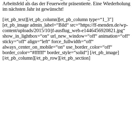
Arbeitsfeld als das der Feuerwehr präsentierte. Eine Wiederholung
im nächsten Jahr ist gewünscht!
[/et_pb_text][/et_pb_column][et_pb_column type=“1_3″]
[et_pb_image admin_label=“Bild“ src=“https://ff-menden.de/wp-
content/uploads/2015/10/jf-ausflug_web-e1446456920821.jpg“
show_in_lightbox=“on“ url_new_window=“off“ animation=“off“
sticky=“off“ align=“left“ force_fullwidth=“off“
always_center_on_mobile=“on“ use_border_color=“off“
border_color=“#ffffff“ border_style=“solid“] [/et_pb_image]
[/et_pb_column][/et_pb_row][/et_pb_section]