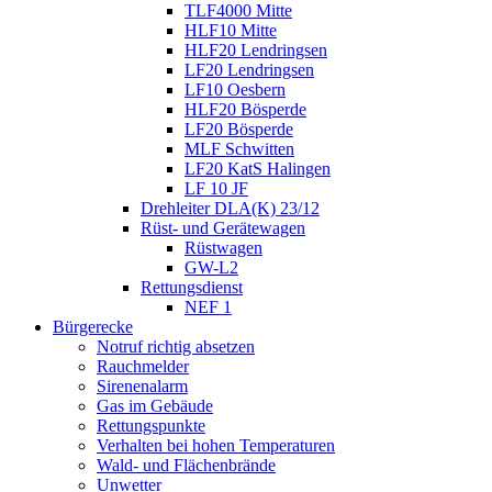
TLF4000 Mitte
HLF10 Mitte
HLF20 Lendringsen
LF20 Lendringsen
LF10 Oesbern
HLF20 Bösperde
LF20 Bösperde
MLF Schwitten
LF20 KatS Halingen
LF 10 JF
Drehleiter DLA(K) 23/12
Rüst- und Gerätewagen
Rüstwagen
GW-L2
Rettungsdienst
NEF 1
Bürgerecke
Notruf richtig absetzen
Rauchmelder
Sirenenalarm
Gas im Gebäude
Rettungspunkte
Verhalten bei hohen Temperaturen
Wald- und Flächenbrände
Unwetter