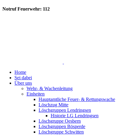
Notruf Feuerwehr: 112
Home
Sei dabei
Über uns
Wehr- & Wachenleitung
Einheiten
Hauptamtliche Feuer- & Rettungswache
Löschzug Mitte
Löschgruppen Lendringsen
Historie LG Lendringsen
Löschgruppe Oesbern
Löschgruppen Bösperde
Löschgruppe Schwitten