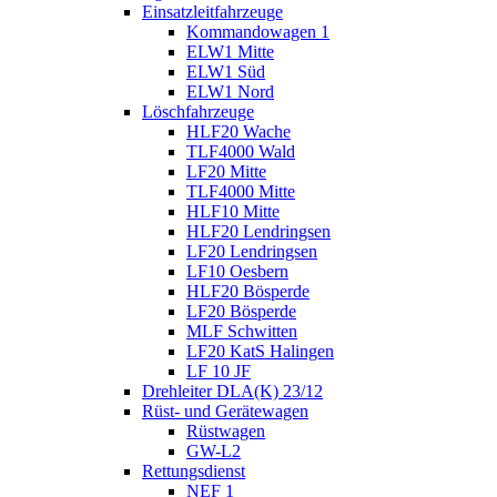
Einsatzleitfahrzeuge
Kommandowagen 1
ELW1 Mitte
ELW1 Süd
ELW1 Nord
Löschfahrzeuge
HLF20 Wache
TLF4000 Wald
LF20 Mitte
TLF4000 Mitte
HLF10 Mitte
HLF20 Lendringsen
LF20 Lendringsen
LF10 Oesbern
HLF20 Bösperde
LF20 Bösperde
MLF Schwitten
LF20 KatS Halingen
LF 10 JF
Drehleiter DLA(K) 23/12
Rüst- und Gerätewagen
Rüstwagen
GW-L2
Rettungsdienst
NEF 1