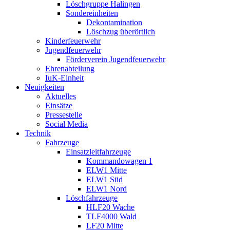
Löschgruppe Halingen
Sondereinheiten
Dekontamination
Löschzug überörtlich
Kinderfeuerwehr
Jugendfeuerwehr
Förderverein Jugendfeuerwehr
Ehrenabteilung
IuK-Einheit
Neuigkeiten
Aktuelles
Einsätze
Pressestelle
Social Media
Technik
Fahrzeuge
Einsatzleitfahrzeuge
Kommandowagen 1
ELW1 Mitte
ELW1 Süd
ELW1 Nord
Löschfahrzeuge
HLF20 Wache
TLF4000 Wald
LF20 Mitte