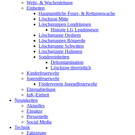
Wehr- & Wachenleitung
Einheiten
Hauptamtliche Feuer- & Rettungswache
Löschzug Mitte
Löschgruppen Lendringsen
Historie LG Lendringsen
Löschgruppe Oesbern
Löschgruppen Bösperde
Löschgruppe Schwitten
Löschgruppe Halingen
Sondereinheiten
Dekontamination
Löschzug überörtlich
Kinderfeuerwehr
Jugendfeuerwehr
Förderverein Jugendfeuerwehr
Ehrenabteilung
IuK-Einheit
Neuigkeiten
Aktuelles
Einsätze
Pressestelle
Social Media
Technik
Fahrzeuge