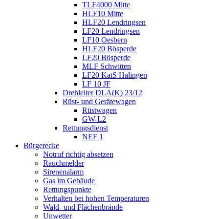
TLF4000 Mitte
HLF10 Mitte
HLF20 Lendringsen
LF20 Lendringsen
LF10 Oesbern
HLF20 Bösperde
LF20 Bösperde
MLF Schwitten
LF20 KatS Halingen
LF 10 JF
Drehleiter DLA(K) 23/12
Rüst- und Gerätewagen
Rüstwagen
GW-L2
Rettungsdienst
NEF 1
Bürgerecke
Notruf richtig absetzen
Rauchmelder
Sirenenalarm
Gas im Gebäude
Rettungspunkte
Verhalten bei hohen Temperaturen
Wald- und Flächenbrände
Unwetter