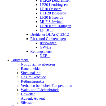
HLF20 Lendringsen
LF20 Lendringsen
LF10 Oesbern
HLF20 Bösperde
LF20 Bösperde
MLF Schwitten
LF20 KatS Halingen
LF 10 JF
Drehleiter DLA(K) 23/12
Rüst- und Gerätewagen
Rüstwagen
GW-L2
Rettungsdienst
NEF 1
Bürgerecke
Notruf richtig absetzen
Rauchmelder
Sirenenalarm
Gas im Gebäude
Rettungspunkte
Verhalten bei hohen Temperaturen
Wald- und Flächenbrände
Unwetter
Advent, Advent
Silvester