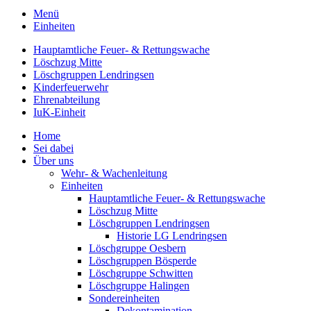
Menü
Einheiten
Hauptamtliche Feuer- & Rettungswache
Löschzug Mitte
Löschgruppen Lendringsen
Kinderfeuerwehr
Ehrenabteilung
IuK-Einheit
Home
Sei dabei
Über uns
Wehr- & Wachenleitung
Einheiten
Hauptamtliche Feuer- & Rettungswache
Löschzug Mitte
Löschgruppen Lendringsen
Historie LG Lendringsen
Löschgruppe Oesbern
Löschgruppen Bösperde
Löschgruppe Schwitten
Löschgruppe Halingen
Sondereinheiten
Dekontamination