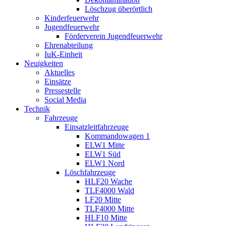
Löschzug überörtlich
Kinderfeuerwehr
Jugendfeuerwehr
Förderverein Jugendfeuerwehr
Ehrenabteilung
IuK-Einheit
Neuigkeiten
Aktuelles
Einsätze
Pressestelle
Social Media
Technik
Fahrzeuge
Einsatzleitfahrzeuge
Kommandowagen 1
ELW1 Mitte
ELW1 Süd
ELW1 Nord
Löschfahrzeuge
HLF20 Wache
TLF4000 Wald
LF20 Mitte
TLF4000 Mitte
HLF10 Mitte