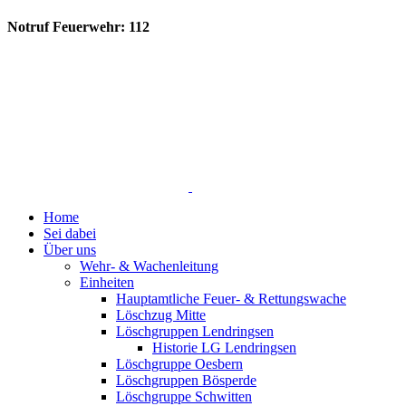
Notruf Feuerwehr: 112
Home
Sei dabei
Über uns
Wehr- & Wachenleitung
Einheiten
Hauptamtliche Feuer- & Rettungswache
Löschzug Mitte
Löschgruppen Lendringsen
Historie LG Lendringsen
Löschgruppe Oesbern
Löschgruppen Bösperde
Löschgruppe Schwitten