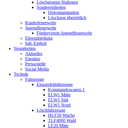
Löschgruppe Halingen
Sondereinheiten
Dekontamination
Löschzug überörtlich
Kinderfeuerwehr
Jugendfeuerwehr
Förderverein Jugendfeuerwehr
Ehrenabteilung
IuK-Einheit
Neuigkeiten
Aktuelles
Einsätze
Pressestelle
Social Media
Technik
Fahrzeuge
Einsatzleitfahrzeuge
Kommandowagen 1
ELW1 Mitte
ELW1 Süd
ELW1 Nord
Löschfahrzeuge
HLF20 Wache
TLF4000 Wald
LF20 Mitte