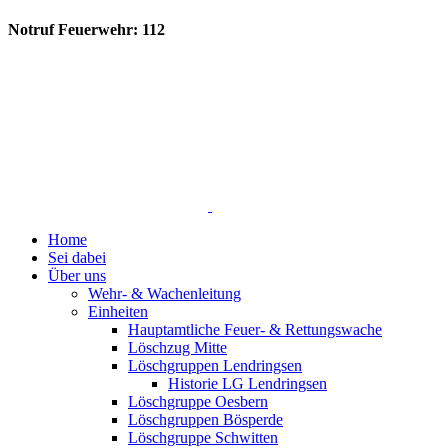
Notruf Feuerwehr: 112
Home
Sei dabei
Über uns
Wehr- & Wachenleitung
Einheiten
Hauptamtliche Feuer- & Rettungswache
Löschzug Mitte
Löschgruppen Lendringsen
Historie LG Lendringsen
Löschgruppe Oesbern
Löschgruppen Bösperde
Löschgruppe Schwitten