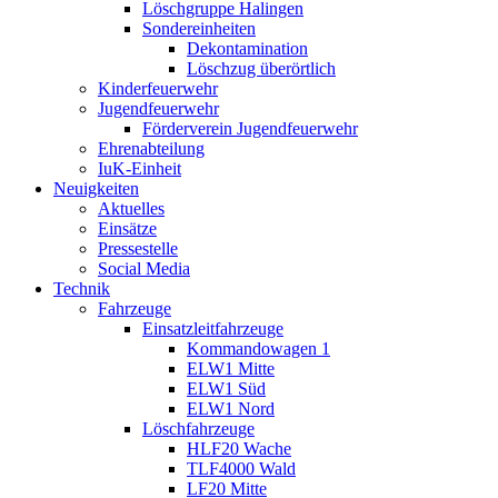
Löschgruppe Halingen
Sondereinheiten
Dekontamination
Löschzug überörtlich
Kinderfeuerwehr
Jugendfeuerwehr
Förderverein Jugendfeuerwehr
Ehrenabteilung
IuK-Einheit
Neuigkeiten
Aktuelles
Einsätze
Pressestelle
Social Media
Technik
Fahrzeuge
Einsatzleitfahrzeuge
Kommandowagen 1
ELW1 Mitte
ELW1 Süd
ELW1 Nord
Löschfahrzeuge
HLF20 Wache
TLF4000 Wald
LF20 Mitte