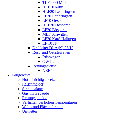
TLF4000 Mitte
HLF10 Mitte
HLF20 Lendringsen
LF20 Lendringsen
LF10 Oesbern
HLF20 Bösperde
LF20 Bösperde
MLF Schwitten
LF20 KatS Halingen
LF 10 JF
Drehleiter DLA(K) 23/12
Rüst- und Gerätewagen
Rüstwagen
GW-L2
Rettungsdienst
NEF 1
Bürgerecke
Notruf richtig absetzen
Rauchmelder
Sirenenalarm
Gas im Gebäude
Rettungspunkte
Verhalten bei hohen Temperaturen
Wald- und Flächenbrände
Unwetter