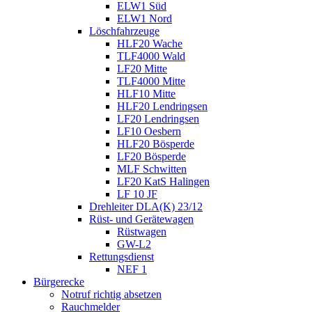
ELW1 Süd
ELW1 Nord
Löschfahrzeuge
HLF20 Wache
TLF4000 Wald
LF20 Mitte
TLF4000 Mitte
HLF10 Mitte
HLF20 Lendringsen
LF20 Lendringsen
LF10 Oesbern
HLF20 Bösperde
LF20 Bösperde
MLF Schwitten
LF20 KatS Halingen
LF 10 JF
Drehleiter DLA(K) 23/12
Rüst- und Gerätewagen
Rüstwagen
GW-L2
Rettungsdienst
NEF 1
Bürgerecke
Notruf richtig absetzen
Rauchmelder