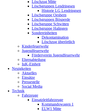
Löschzug Mitte
Löschgruppen Lendringsen
Historie LG Lendringsen
Löschgruppe Oesbern
Löschgruppen Bösperde
Löschgruppe Schwitten
Löschgruppe Halingen
Sondereinheiten
Dekontamination
Löschzug überörtlich
Kinderfeuerwehr
Jugendfeuerwehr
Förderverein Jugendfeuerwehr
Ehrenabteilung
IuK-Einheit
Neuigkeiten
Aktuelles
Einsätze
Pressestelle
Social Media
Technik
Fahrzeuge
Einsatzleitfahrzeuge
Kommandowagen 1
ELW1 Mitte