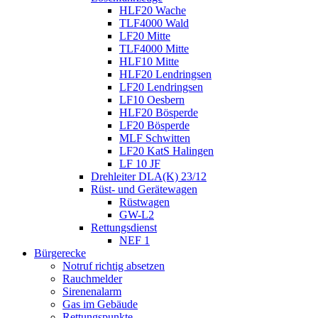
HLF20 Wache
TLF4000 Wald
LF20 Mitte
TLF4000 Mitte
HLF10 Mitte
HLF20 Lendringsen
LF20 Lendringsen
LF10 Oesbern
HLF20 Bösperde
LF20 Bösperde
MLF Schwitten
LF20 KatS Halingen
LF 10 JF
Drehleiter DLA(K) 23/12
Rüst- und Gerätewagen
Rüstwagen
GW-L2
Rettungsdienst
NEF 1
Bürgerecke
Notruf richtig absetzen
Rauchmelder
Sirenenalarm
Gas im Gebäude
Rettungspunkte