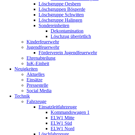
Löschgruppe Oesbern
Löschgruppen Bösperde
Löschgruppe Schwitten
Löschgruppe Halingen
Sondereinheiten
Dekontamination
Löschzug überörtlich
Kinderfeuerwehr
Jugendfeuerwehr
Förderverein Jugendfeuerwehr
Ehrenabteilung
IuK-Einheit
Neuigkeiten
Aktuelles
Einsätze
Pressestelle
Social Media
Technik
Fahrzeuge
Einsatzleitfahrzeuge
Kommandowagen 1
ELW1 Mitte
ELW1 Süd
ELW1 Nord
Löschfahrzeuge