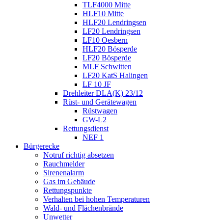
TLF4000 Mitte
HLF10 Mitte
HLF20 Lendringsen
LF20 Lendringsen
LF10 Oesbern
HLF20 Bösperde
LF20 Bösperde
MLF Schwitten
LF20 KatS Halingen
LF 10 JF
Drehleiter DLA(K) 23/12
Rüst- und Gerätewagen
Rüstwagen
GW-L2
Rettungsdienst
NEF 1
Bürgerecke
Notruf richtig absetzen
Rauchmelder
Sirenenalarm
Gas im Gebäude
Rettungspunkte
Verhalten bei hohen Temperaturen
Wald- und Flächenbrände
Unwetter