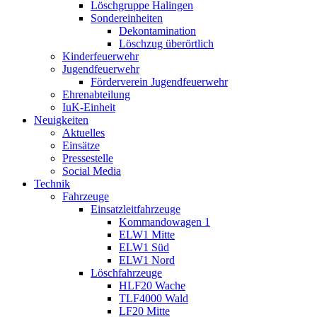
Löschgruppe Halingen
Sondereinheiten
Dekontamination
Löschzug überörtlich
Kinderfeuerwehr
Jugendfeuerwehr
Förderverein Jugendfeuerwehr
Ehrenabteilung
IuK-Einheit
Neuigkeiten
Aktuelles
Einsätze
Pressestelle
Social Media
Technik
Fahrzeuge
Einsatzleitfahrzeuge
Kommandowagen 1
ELW1 Mitte
ELW1 Süd
ELW1 Nord
Löschfahrzeuge
HLF20 Wache
TLF4000 Wald
LF20 Mitte