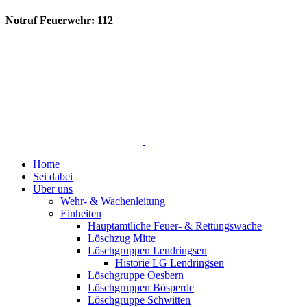
Notruf Feuerwehr: 112
Home
Sei dabei
Über uns
Wehr- & Wachenleitung
Einheiten
Hauptamtliche Feuer- & Rettungswache
Löschzug Mitte
Löschgruppen Lendringsen
Historie LG Lendringsen
Löschgruppe Oesbern
Löschgruppen Bösperde
Löschgruppe Schwitten