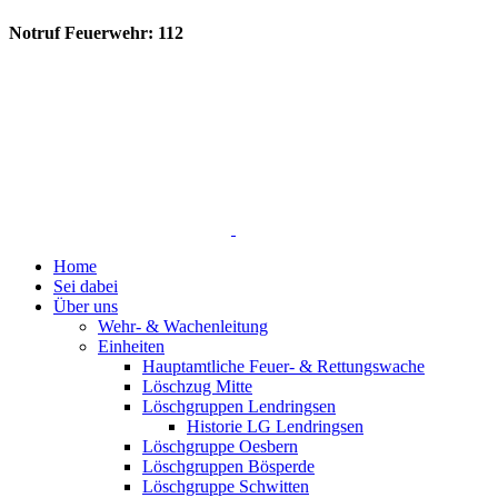
Notruf Feuerwehr: 112
Home
Sei dabei
Über uns
Wehr- & Wachenleitung
Einheiten
Hauptamtliche Feuer- & Rettungswache
Löschzug Mitte
Löschgruppen Lendringsen
Historie LG Lendringsen
Löschgruppe Oesbern
Löschgruppen Bösperde
Löschgruppe Schwitten