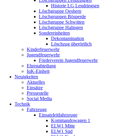
Löschgruppen Lendringsen
Historie LG Lendringsen
Löschgruppe Oesbern
Löschgruppen Bösperde
Löschgruppe Schwitten
Löschgruppe Halingen
Sondereinheiten
Dekontamination
Löschzug überörtlich
Kinderfeuerwehr
Jugendfeuerwehr
Förderverein Jugendfeuerwehr
Ehrenabteilung
IuK-Einheit
Neuigkeiten
Aktuelles
Einsätze
Pressestelle
Social Media
Technik
Fahrzeuge
Einsatzleitfahrzeuge
Kommandowagen 1
ELW1 Mitte
ELW1 Süd