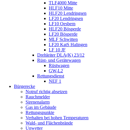
TLF4000 Mitte
HLF10 Mitte
HLF20 Lendringsen
LF20 Lendringsen
LF10 Oesbern
HLF20 Bösperde
LF20 Bösperde
MLF Schwitten
LF20 KatS Halingen
LF 10 JF
Drehleiter DLA(K) 23/12
Rüst- und Gerätewagen
Rüstwagen
GW-L2
Rettungsdienst
NEF 1
Bürgerecke
Notruf richtig absetzen
Rauchmelder
Sirenenalarm
Gas im Gebäude
Rettungspunkte
Verhalten bei hohen Temperaturen
Wald- und Flächenbrände
Unwetter