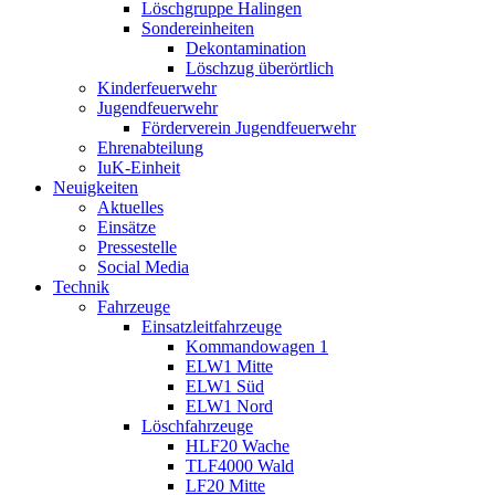
Löschgruppe Halingen
Sondereinheiten
Dekontamination
Löschzug überörtlich
Kinderfeuerwehr
Jugendfeuerwehr
Förderverein Jugendfeuerwehr
Ehrenabteilung
IuK-Einheit
Neuigkeiten
Aktuelles
Einsätze
Pressestelle
Social Media
Technik
Fahrzeuge
Einsatzleitfahrzeuge
Kommandowagen 1
ELW1 Mitte
ELW1 Süd
ELW1 Nord
Löschfahrzeuge
HLF20 Wache
TLF4000 Wald
LF20 Mitte