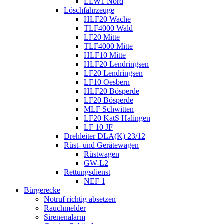
ELW1 Nord
Löschfahrzeuge
HLF20 Wache
TLF4000 Wald
LF20 Mitte
TLF4000 Mitte
HLF10 Mitte
HLF20 Lendringsen
LF20 Lendringsen
LF10 Oesbern
HLF20 Bösperde
LF20 Bösperde
MLF Schwitten
LF20 KatS Halingen
LF 10 JF
Drehleiter DLA(K) 23/12
Rüst- und Gerätewagen
Rüstwagen
GW-L2
Rettungsdienst
NEF 1
Bürgerecke
Notruf richtig absetzen
Rauchmelder
Sirenenalarm