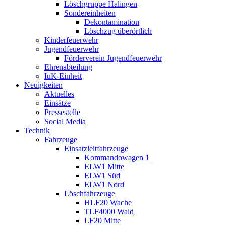
Löschgruppe Halingen
Sondereinheiten
Dekontamination
Löschzug überörtlich
Kinderfeuerwehr
Jugendfeuerwehr
Förderverein Jugendfeuerwehr
Ehrenabteilung
IuK-Einheit
Neuigkeiten
Aktuelles
Einsätze
Pressestelle
Social Media
Technik
Fahrzeuge
Einsatzleitfahrzeuge
Kommandowagen 1
ELW1 Mitte
ELW1 Süd
ELW1 Nord
Löschfahrzeuge
HLF20 Wache
TLF4000 Wald
LF20 Mitte