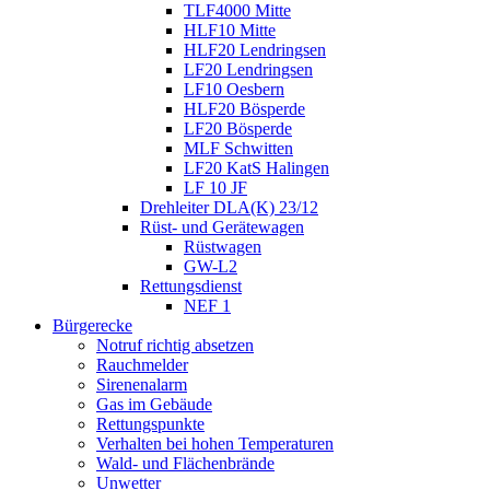
TLF4000 Mitte
HLF10 Mitte
HLF20 Lendringsen
LF20 Lendringsen
LF10 Oesbern
HLF20 Bösperde
LF20 Bösperde
MLF Schwitten
LF20 KatS Halingen
LF 10 JF
Drehleiter DLA(K) 23/12
Rüst- und Gerätewagen
Rüstwagen
GW-L2
Rettungsdienst
NEF 1
Bürgerecke
Notruf richtig absetzen
Rauchmelder
Sirenenalarm
Gas im Gebäude
Rettungspunkte
Verhalten bei hohen Temperaturen
Wald- und Flächenbrände
Unwetter