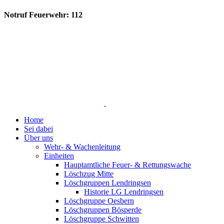
Notruf Feuerwehr: 112
Home
Sei dabei
Über uns
Wehr- & Wachenleitung
Einheiten
Hauptamtliche Feuer- & Rettungswache
Löschzug Mitte
Löschgruppen Lendringsen
Historie LG Lendringsen
Löschgruppe Oesbern
Löschgruppen Bösperde
Löschgruppe Schwitten