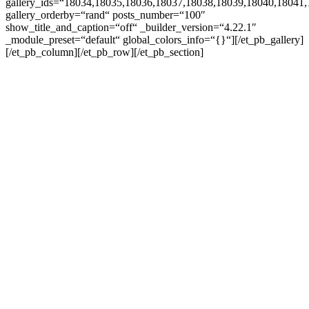
gallery_ids=“18034,18035,18036,18037,18038,18039,18040,18041
gallery_orderby=“rand“ posts_number=“100″
show_title_and_caption=“off“ _builder_version=“4.22.1″
_module_preset=“default“ global_colors_info=“{}“][/et_pb_gallery]
[/et_pb_column][/et_pb_row][/et_pb_section]