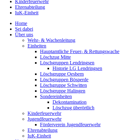
Kinderfeuerwehr
Ehrenabteilung
IuK-Einheit
Home
Sei dabei
Über uns
Wehr- & Wachenleitung
Einheiten
Hauptamtliche Feuer- & Rettungswache
Löschzug Mitte
Löschgruppen Lendringsen
Historie LG Lendringsen
Löschgruppe Oesbern
Löschgruppen Bösperde
Löschgruppe Schwitten
Löschgruppe Halingen
Sondereinheiten
Dekontamination
Löschzug überörtlich
Kinderfeuerwehr
Jugendfeuerwehr
Förderverein Jugendfeuerwehr
Ehrenabteilung
IuK-Einheit