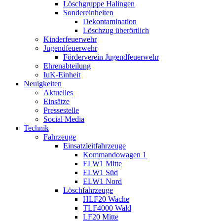
Löschgruppe Halingen
Sondereinheiten
Dekontamination
Löschzug überörtlich
Kinderfeuerwehr
Jugendfeuerwehr
Förderverein Jugendfeuerwehr
Ehrenabteilung
IuK-Einheit
Neuigkeiten
Aktuelles
Einsätze
Pressestelle
Social Media
Technik
Fahrzeuge
Einsatzleitfahrzeuge
Kommandowagen 1
ELW1 Mitte
ELW1 Süd
ELW1 Nord
Löschfahrzeuge
HLF20 Wache
TLF4000 Wald
LF20 Mitte