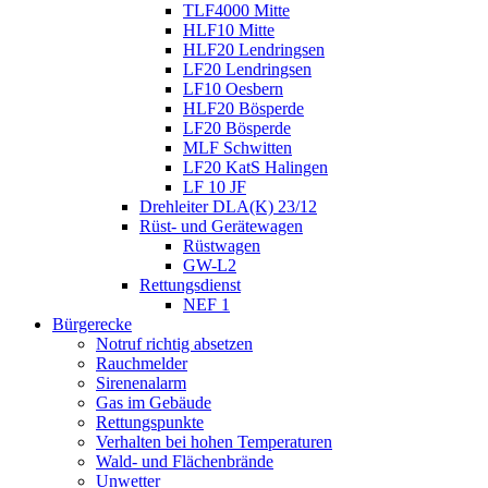
TLF4000 Mitte
HLF10 Mitte
HLF20 Lendringsen
LF20 Lendringsen
LF10 Oesbern
HLF20 Bösperde
LF20 Bösperde
MLF Schwitten
LF20 KatS Halingen
LF 10 JF
Drehleiter DLA(K) 23/12
Rüst- und Gerätewagen
Rüstwagen
GW-L2
Rettungsdienst
NEF 1
Bürgerecke
Notruf richtig absetzen
Rauchmelder
Sirenenalarm
Gas im Gebäude
Rettungspunkte
Verhalten bei hohen Temperaturen
Wald- und Flächenbrände
Unwetter