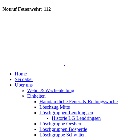
Notruf Feuerwehr: 112
Home
Sei dabei
Über uns
Wehr- & Wachenleitung
Einheiten
Hauptamtliche Feuer- & Rettungswache
Löschzug Mitte
Löschgruppen Lendringsen
Historie LG Lendringsen
Löschgruppe Oesbern
Löschgruppen Bösperde
Löschgruppe Schwitten