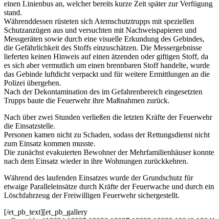
einen Linienbus an, welcher bereits kurze Zeit später zur Verfügung
stand.
Währenddessen rüsteten sich Atemschutztrupps mit speziellen
Schutzanzügen aus und versuchten mit Nachweispapieren und
Messgeräten sowie durch eine visuelle Erkundung des Gebindes,
die Gefährlichkeit des Stoffs einzuschätzen. Die Messergebnisse
lieferten keinen Hinweis auf einen ätzenden oder giftigen Stoff, da
es sich aber vermutlich um einen brennbaren Stoff handelte, wurde
das Gebinde luftdicht verpackt und für weitere Ermittlungen an die
Polizei übergeben.
Nach der Dekontamination des im Gefahrenbereich eingesetzten
Trupps baute die Feuerwehr ihre Maßnahmen zurück.
Nach über zwei Stunden verließen die letzten Kräfte der Feuerwehr
die Einsatzstelle.
Personen kamen nicht zu Schaden, sodass der Rettungsdienst nicht
zum Einsatz kommen musste.
Die zunächst evakuierten Bewohner der Mehrfamilienhäuser konnte
nach dem Einsatz wieder in ihre Wohnungen zurückkehren.
Während des laufenden Einsatzes wurde der Grundschutz für
etwaige Paralleleinsätze durch Kräfte der Feuerwache und durch ein
Löschfahrzeug der Freiwilligen Feuerwehr sichergestellt.
[/et_pb_text][et_pb_gallery