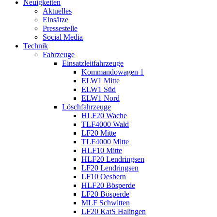
Neuigkeiten
Aktuelles
Einsätze
Pressestelle
Social Media
Technik
Fahrzeuge
Einsatzleitfahrzeuge
Kommandowagen 1
ELW1 Mitte
ELW1 Süd
ELW1 Nord
Löschfahrzeuge
HLF20 Wache
TLF4000 Wald
LF20 Mitte
TLF4000 Mitte
HLF10 Mitte
HLF20 Lendringsen
LF20 Lendringsen
LF10 Oesbern
HLF20 Bösperde
LF20 Bösperde
MLF Schwitten
LF20 KatS Halingen