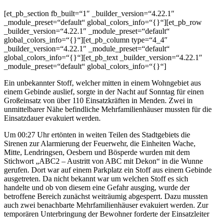
[et_pb_section fb_built=“1″ _builder_version=“4.22.1″
_module_preset=“default“ global_colors_info=“{}“][et_pb_row
_builder_version=“4.22.1″ _module_preset=“default“
global_colors_info=“{}“][et_pb_column type=“4_4″
_builder_version=“4.22.1″ _module_preset=“default“
global_colors_info=“{}“][et_pb_text _builder_version=“4.22.1″
_module_preset=“default“ global_colors_info=“{}“]
Ein unbekannter Stoff, welcher mitten in einem Wohngebiet aus
einem Gebinde auslief, sorgte in der Nacht auf Sonntag für einen
Großeinsatz von über 110 Einsatzkräften in Menden. Zwei in
unmittelbarer Nähe befindliche Mehrfamilienhäuser mussten für die
Einsatzdauer evakuiert werden.
Um 00:27 Uhr ertönten in weiten Teilen des Stadtgebiets die
Sirenen zur Alarmierung der Feuerwehr, die Einheiten Wache,
Mitte, Lendringsen, Oesbern und Bösperde wurden mit dem
Stichwort „ABC2 – Austritt von ABC mit Dekon“ in die Wunne
gerufen. Dort war auf einem Parkplatz ein Stoff aus einem Gebinde
ausgetreten. Da nicht bekannt war um welchen Stoff es sich
handelte und ob von diesem eine Gefahr ausging, wurde der
betroffene Bereich zunächst weiträumig abgesperrt. Dazu mussten
auch zwei benachbarte Mehrfamilienhäuser evakuiert werden. Zur
temporären Unterbringung der Bewohner forderte der Einsatzleiter