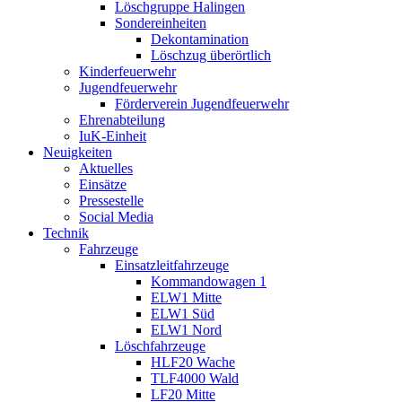
Löschgruppe Halingen
Sondereinheiten
Dekontamination
Löschzug überörtlich
Kinderfeuerwehr
Jugendfeuerwehr
Förderverein Jugendfeuerwehr
Ehrenabteilung
IuK-Einheit
Neuigkeiten
Aktuelles
Einsätze
Pressestelle
Social Media
Technik
Fahrzeuge
Einsatzleitfahrzeuge
Kommandowagen 1
ELW1 Mitte
ELW1 Süd
ELW1 Nord
Löschfahrzeuge
HLF20 Wache
TLF4000 Wald
LF20 Mitte