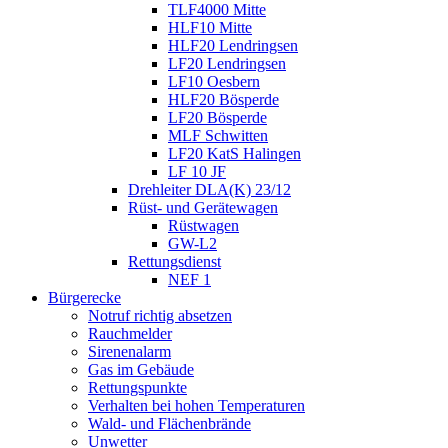
TLF4000 Mitte
HLF10 Mitte
HLF20 Lendringsen
LF20 Lendringsen
LF10 Oesbern
HLF20 Bösperde
LF20 Bösperde
MLF Schwitten
LF20 KatS Halingen
LF 10 JF
Drehleiter DLA(K) 23/12
Rüst- und Gerätewagen
Rüstwagen
GW-L2
Rettungsdienst
NEF 1
Bürgerecke
Notruf richtig absetzen
Rauchmelder
Sirenenalarm
Gas im Gebäude
Rettungspunkte
Verhalten bei hohen Temperaturen
Wald- und Flächenbrände
Unwetter