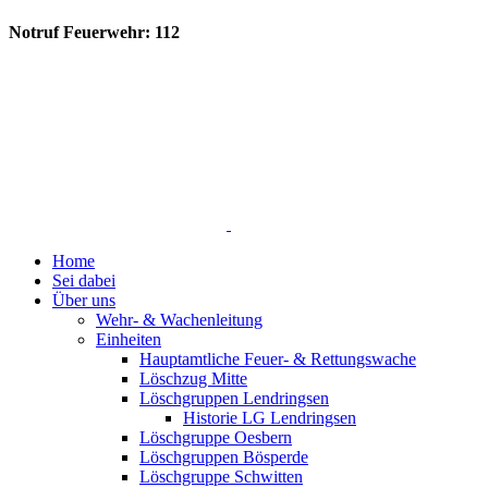
Notruf Feuerwehr: 112
Home
Sei dabei
Über uns
Wehr- & Wachenleitung
Einheiten
Hauptamtliche Feuer- & Rettungswache
Löschzug Mitte
Löschgruppen Lendringsen
Historie LG Lendringsen
Löschgruppe Oesbern
Löschgruppen Bösperde
Löschgruppe Schwitten