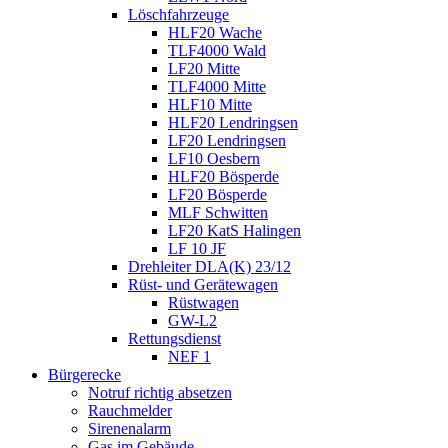
Löschfahrzeuge
HLF20 Wache
TLF4000 Wald
LF20 Mitte
TLF4000 Mitte
HLF10 Mitte
HLF20 Lendringsen
LF20 Lendringsen
LF10 Oesbern
HLF20 Bösperde
LF20 Bösperde
MLF Schwitten
LF20 KatS Halingen
LF 10 JF
Drehleiter DLA(K) 23/12
Rüst- und Gerätewagen
Rüstwagen
GW-L2
Rettungsdienst
NEF 1
Bürgerecke
Notruf richtig absetzen
Rauchmelder
Sirenenalarm
Gas im Gebäude