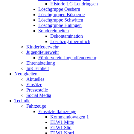
Historie LG Lendringsen
Löschgruppe Oesbern
Löschgruppen Bösperde
Löschgruppe Schwitten
Löschgruppe Halingen
Sondereinheiten
Dekontamination
Löschzug überörtlich
Kinderfeuerwehr
Jugendfeuerwehr
Förderverein Jugendfeuerwehr
Ehrenabteilung
IuK-Einheit
Neuigkeiten
Aktuelles
Einsätze
Pressestelle
Social Media
Technik
Fahrzeuge
Einsatzleitfahrzeuge
Kommandowagen 1
ELW1 Mitte
ELW1 Süd
ELW1 Nord