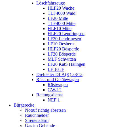
Löschfahrzeuge
HLF20 Wache
TLF4000 Wald
LF20 Mitte
TLF4000 Mitte
HLF10 Mitte
HLF20 Lendringsen
LF20 Lendringsen
LF10 Oesbern
HLF20 Bösperde
LF20 Bösperde
MLF Schwitten
LF20 KatS Halingen
LF 10 JF
Drehleiter DLA(K) 23/12
Rüst- und Gerätewagen
Rüstwagen
GW-L2
Rettungsdienst
NEF 1
Bürgerecke
Notruf richtig absetzen
Rauchmelder
Sirenenalarm
Gas im Gebäude