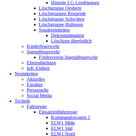
Historie LG Lendringsen
Löschgruppe Oesbern
Löschgruppen Bösperde
Löschgruppe Schwitten
Löschgruppe Halingen
Sondereinheiten
Dekontamination
Löschzug überörtlich
Kinderfeuerwehr
Jugendfeuerwehr
Förderverein Jugendfeuerwehr
Ehrenabteilung
IuK-Einheit
Neuigkeiten
Aktuelles
Einsätze
Pressestelle
Social Media
Technik
Fahrzeuge
Einsatzleitfahrzeuge
Kommandowagen 1
ELW1 Mitte
ELW1 Süd
ELW1 Nord