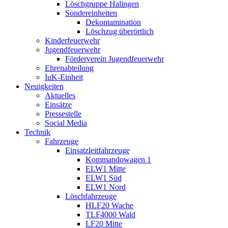
Löschgruppe Halingen
Sondereinheiten
Dekontamination
Löschzug überörtlich
Kinderfeuerwehr
Jugendfeuerwehr
Förderverein Jugendfeuerwehr
Ehrenabteilung
IuK-Einheit
Neuigkeiten
Aktuelles
Einsätze
Pressestelle
Social Media
Technik
Fahrzeuge
Einsatzleitfahrzeuge
Kommandowagen 1
ELW1 Mitte
ELW1 Süd
ELW1 Nord
Löschfahrzeuge
HLF20 Wache
TLF4000 Wald
LF20 Mitte