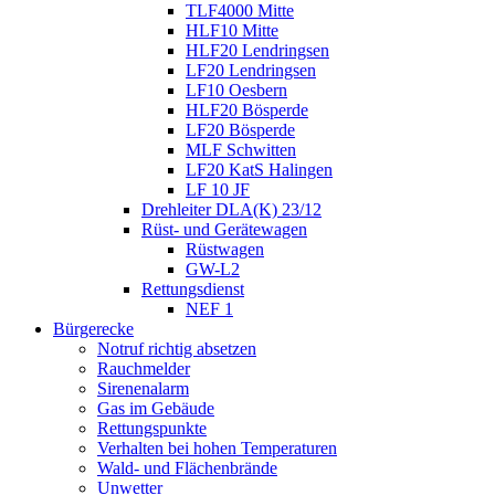
TLF4000 Mitte
HLF10 Mitte
HLF20 Lendringsen
LF20 Lendringsen
LF10 Oesbern
HLF20 Bösperde
LF20 Bösperde
MLF Schwitten
LF20 KatS Halingen
LF 10 JF
Drehleiter DLA(K) 23/12
Rüst- und Gerätewagen
Rüstwagen
GW-L2
Rettungsdienst
NEF 1
Bürgerecke
Notruf richtig absetzen
Rauchmelder
Sirenenalarm
Gas im Gebäude
Rettungspunkte
Verhalten bei hohen Temperaturen
Wald- und Flächenbrände
Unwetter