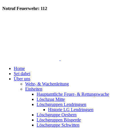
Notruf Feuerwehr: 112
Home
Sei dabei
Über uns
Wehr- & Wachenleitung
Einheiten
Hauptamtliche Feuer- & Rettungswache
Löschzug Mitte
Löschgruppen Lendringsen
Historie LG Lendringsen
Löschgruppe Oesbern
Löschgruppen Bösperde
Löschgruppe Schwitten