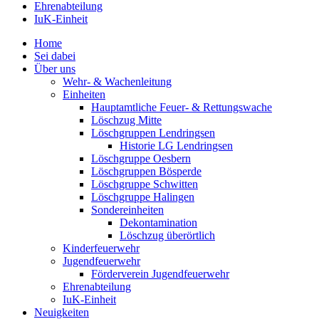
Ehrenabteilung
IuK-Einheit
Home
Sei dabei
Über uns
Wehr- & Wachenleitung
Einheiten
Hauptamtliche Feuer- & Rettungswache
Löschzug Mitte
Löschgruppen Lendringsen
Historie LG Lendringsen
Löschgruppe Oesbern
Löschgruppen Bösperde
Löschgruppe Schwitten
Löschgruppe Halingen
Sondereinheiten
Dekontamination
Löschzug überörtlich
Kinderfeuerwehr
Jugendfeuerwehr
Förderverein Jugendfeuerwehr
Ehrenabteilung
IuK-Einheit
Neuigkeiten