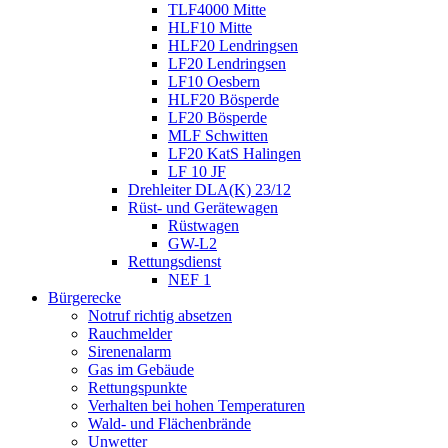
TLF4000 Mitte
HLF10 Mitte
HLF20 Lendringsen
LF20 Lendringsen
LF10 Oesbern
HLF20 Bösperde
LF20 Bösperde
MLF Schwitten
LF20 KatS Halingen
LF 10 JF
Drehleiter DLA(K) 23/12
Rüst- und Gerätewagen
Rüstwagen
GW-L2
Rettungsdienst
NEF 1
Bürgerecke
Notruf richtig absetzen
Rauchmelder
Sirenenalarm
Gas im Gebäude
Rettungspunkte
Verhalten bei hohen Temperaturen
Wald- und Flächenbrände
Unwetter