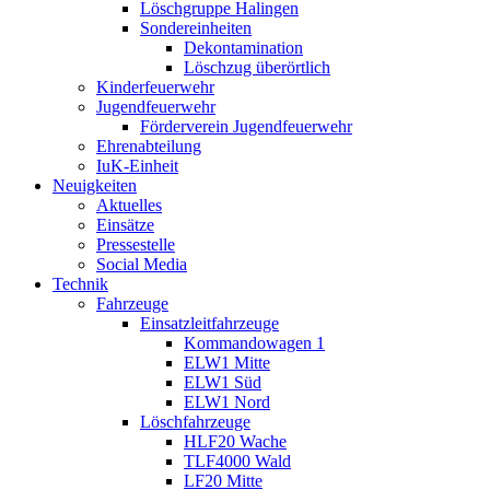
Löschgruppe Halingen
Sondereinheiten
Dekontamination
Löschzug überörtlich
Kinderfeuerwehr
Jugendfeuerwehr
Förderverein Jugendfeuerwehr
Ehrenabteilung
IuK-Einheit
Neuigkeiten
Aktuelles
Einsätze
Pressestelle
Social Media
Technik
Fahrzeuge
Einsatzleitfahrzeuge
Kommandowagen 1
ELW1 Mitte
ELW1 Süd
ELW1 Nord
Löschfahrzeuge
HLF20 Wache
TLF4000 Wald
LF20 Mitte