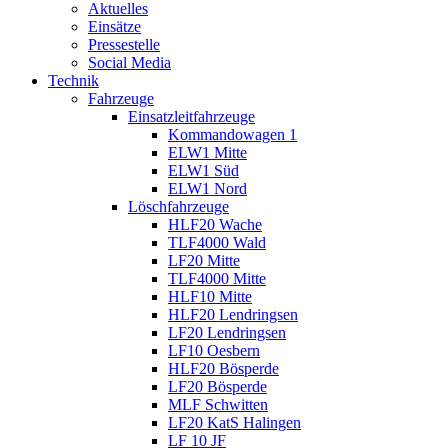
Aktuelles
Einsätze
Pressestelle
Social Media
Technik
Fahrzeuge
Einsatzleitfahrzeuge
Kommandowagen 1
ELW1 Mitte
ELW1 Süd
ELW1 Nord
Löschfahrzeuge
HLF20 Wache
TLF4000 Wald
LF20 Mitte
TLF4000 Mitte
HLF10 Mitte
HLF20 Lendringsen
LF20 Lendringsen
LF10 Oesbern
HLF20 Bösperde
LF20 Bösperde
MLF Schwitten
LF20 KatS Halingen
LF 10 JF