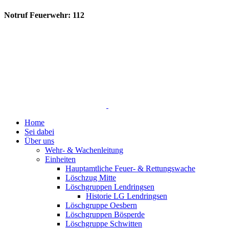
Notruf Feuerwehr: 112
Home
Sei dabei
Über uns
Wehr- & Wachenleitung
Einheiten
Hauptamtliche Feuer- & Rettungswache
Löschzug Mitte
Löschgruppen Lendringsen
Historie LG Lendringsen
Löschgruppe Oesbern
Löschgruppen Bösperde
Löschgruppe Schwitten