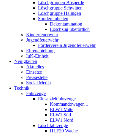
Löschgruppen Bösperde
Löschgruppe Schwitten
Löschgruppe Halingen
Sondereinheiten
Dekontamination
Löschzug überörtlich
Kinderfeuerwehr
Jugendfeuerwehr
Förderverein Jugendfeuerwehr
Ehrenabteilung
IuK-Einheit
Neuigkeiten
Aktuelles
Einsätze
Pressestelle
Social Media
Technik
Fahrzeuge
Einsatzleitfahrzeuge
Kommandowagen 1
ELW1 Mitte
ELW1 Süd
ELW1 Nord
Löschfahrzeuge
HLF20 Wache