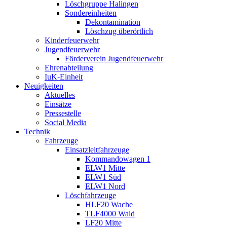
Löschgruppe Halingen
Sondereinheiten
Dekontamination
Löschzug überörtlich
Kinderfeuerwehr
Jugendfeuerwehr
Förderverein Jugendfeuerwehr
Ehrenabteilung
IuK-Einheit
Neuigkeiten
Aktuelles
Einsätze
Pressestelle
Social Media
Technik
Fahrzeuge
Einsatzleitfahrzeuge
Kommandowagen 1
ELW1 Mitte
ELW1 Süd
ELW1 Nord
Löschfahrzeuge
HLF20 Wache
TLF4000 Wald
LF20 Mitte