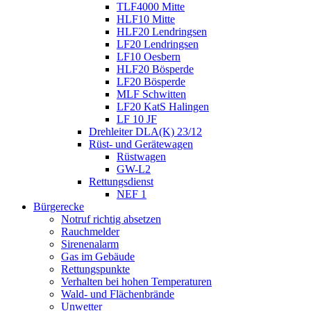
TLF4000 Mitte
HLF10 Mitte
HLF20 Lendringsen
LF20 Lendringsen
LF10 Oesbern
HLF20 Bösperde
LF20 Bösperde
MLF Schwitten
LF20 KatS Halingen
LF 10 JF
Drehleiter DLA(K) 23/12
Rüst- und Gerätewagen
Rüstwagen
GW-L2
Rettungsdienst
NEF 1
Bürgerecke
Notruf richtig absetzen
Rauchmelder
Sirenenalarm
Gas im Gebäude
Rettungspunkte
Verhalten bei hohen Temperaturen
Wald- und Flächenbrände
Unwetter