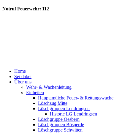
Notruf Feuerwehr: 112
Home
Sei dabei
Über uns
Wehr- & Wachenleitung
Einheiten
Hauptamtliche Feuer- & Rettungswache
Löschzug Mitte
Löschgruppen Lendringsen
Historie LG Lendringsen
Löschgruppe Oesbern
Löschgruppen Bösperde
Löschgruppe Schwitten