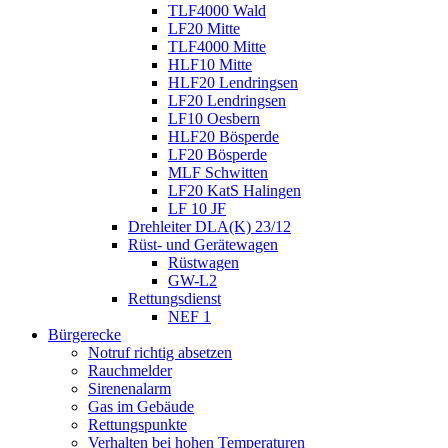
TLF4000 Wald
LF20 Mitte
TLF4000 Mitte
HLF10 Mitte
HLF20 Lendringsen
LF20 Lendringsen
LF10 Oesbern
HLF20 Bösperde
LF20 Bösperde
MLF Schwitten
LF20 KatS Halingen
LF 10 JF
Drehleiter DLA(K) 23/12
Rüst- und Gerätewagen
Rüstwagen
GW-L2
Rettungsdienst
NEF 1
Bürgerecke
Notruf richtig absetzen
Rauchmelder
Sirenenalarm
Gas im Gebäude
Rettungspunkte
Verhalten bei hohen Temperaturen