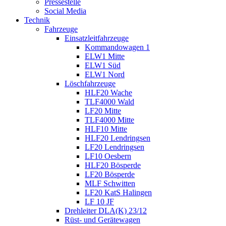
Pressestelle
Social Media
Technik
Fahrzeuge
Einsatzleitfahrzeuge
Kommandowagen 1
ELW1 Mitte
ELW1 Süd
ELW1 Nord
Löschfahrzeuge
HLF20 Wache
TLF4000 Wald
LF20 Mitte
TLF4000 Mitte
HLF10 Mitte
HLF20 Lendringsen
LF20 Lendringsen
LF10 Oesbern
HLF20 Bösperde
LF20 Bösperde
MLF Schwitten
LF20 KatS Halingen
LF 10 JF
Drehleiter DLA(K) 23/12
Rüst- und Gerätewagen