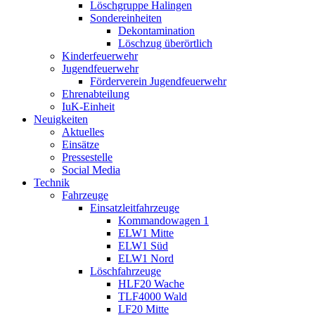
Löschgruppe Halingen
Sondereinheiten
Dekontamination
Löschzug überörtlich
Kinderfeuerwehr
Jugendfeuerwehr
Förderverein Jugendfeuerwehr
Ehrenabteilung
IuK-Einheit
Neuigkeiten
Aktuelles
Einsätze
Pressestelle
Social Media
Technik
Fahrzeuge
Einsatzleitfahrzeuge
Kommandowagen 1
ELW1 Mitte
ELW1 Süd
ELW1 Nord
Löschfahrzeuge
HLF20 Wache
TLF4000 Wald
LF20 Mitte