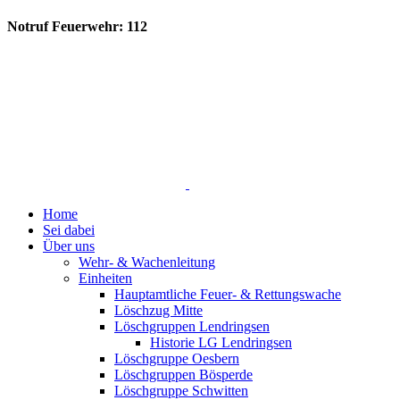
Notruf Feuerwehr: 112
Home
Sei dabei
Über uns
Wehr- & Wachenleitung
Einheiten
Hauptamtliche Feuer- & Rettungswache
Löschzug Mitte
Löschgruppen Lendringsen
Historie LG Lendringsen
Löschgruppe Oesbern
Löschgruppen Bösperde
Löschgruppe Schwitten