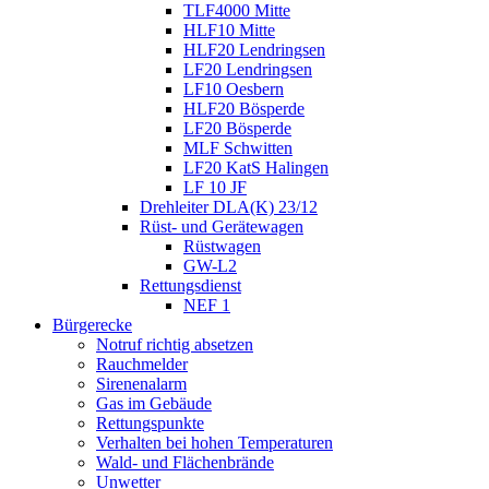
TLF4000 Mitte
HLF10 Mitte
HLF20 Lendringsen
LF20 Lendringsen
LF10 Oesbern
HLF20 Bösperde
LF20 Bösperde
MLF Schwitten
LF20 KatS Halingen
LF 10 JF
Drehleiter DLA(K) 23/12
Rüst- und Gerätewagen
Rüstwagen
GW-L2
Rettungsdienst
NEF 1
Bürgerecke
Notruf richtig absetzen
Rauchmelder
Sirenenalarm
Gas im Gebäude
Rettungspunkte
Verhalten bei hohen Temperaturen
Wald- und Flächenbrände
Unwetter