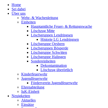
Home
Sei dabei
Über uns
Wehr- & Wachenleitung
Einheiten
Hauptamtliche Feuer- & Rettungswache
Löschzug Mitte
Löschgruppen Lendringsen
Historie LG Lendringsen
Löschgruppe Oesbern
Löschgruppen Bösperde
Löschgruppe Schwitten
Löschgruppe Halingen
Sondereinheiten
Dekontamination
Löschzug überörtlich
Kinderfeuerwehr
Jugendfeuerwehr
Förderverein Jugendfeuerwehr
Ehrenabteilung
IuK-Einheit
Neuigkeiten
Aktuelles
Einsätze