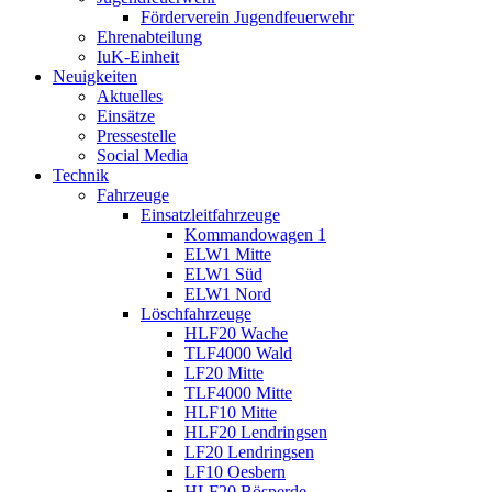
Förderverein Jugendfeuerwehr
Ehrenabteilung
IuK-Einheit
Neuigkeiten
Aktuelles
Einsätze
Pressestelle
Social Media
Technik
Fahrzeuge
Einsatzleitfahrzeuge
Kommandowagen 1
ELW1 Mitte
ELW1 Süd
ELW1 Nord
Löschfahrzeuge
HLF20 Wache
TLF4000 Wald
LF20 Mitte
TLF4000 Mitte
HLF10 Mitte
HLF20 Lendringsen
LF20 Lendringsen
LF10 Oesbern
HLF20 Bösperde