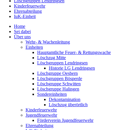
Löschgruppen Lendringsen
Kinderfeuerwehr
Ehrenabteilung
IuK-Einheit
Home
Sei dabei
Über uns
Wehr- & Wachenleitung
Einheiten
Hauptamtliche Feuer- & Rettungswache
Löschzug Mitte
Löschgruppen Lendringsen
Historie LG Lendringsen
Löschgruppe Oesbern
Löschgruppen Bösperde
Löschgruppe Schwitten
Löschgruppe Halingen
Sondereinheiten
Dekontamination
Löschzug überörtlich
Kinderfeuerwehr
Jugendfeuerwehr
Förderverein Jugendfeuerwehr
Ehrenabteilung