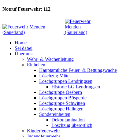
Notruf Feuerwehr: 112
Home
Sei dabei
Über uns
Wehr- & Wachenleitung
Einheiten
Hauptamtliche Feuer- & Rettungswache
Löschzug Mitte
Löschgruppen Lendringsen
Historie LG Lendringsen
Löschgruppe Oesbern
Löschgruppen Bösperde
Löschgruppe Schwitten
Löschgruppe Halingen
Sondereinheiten
Dekontamination
Löschzug überörtlich
Kinderfeuerwehr
Jugendfeuerwehr