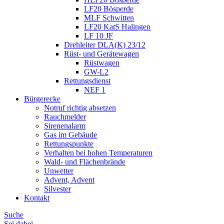
LF20 Bösperde
MLF Schwitten
LF20 KatS Halingen
LF 10 JF
Drehleiter DLA(K) 23/12
Rüst- und Gerätewagen
Rüstwagen
GW-L2
Rettungsdienst
NEF 1
Bürgerecke
Notruf richtig absetzen
Rauchmelder
Sirenenalarm
Gas im Gebäude
Rettungspunkte
Verhalten bei hohen Temperaturen
Wald- und Flächenbrände
Unwetter
Advent, Advent
Silvester
Kontakt
Suche
Sei dabei