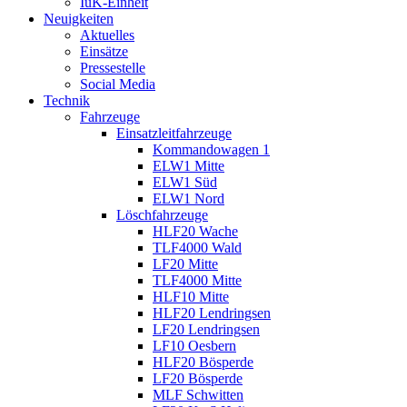
IuK-Einheit
Neuigkeiten
Aktuelles
Einsätze
Pressestelle
Social Media
Technik
Fahrzeuge
Einsatzleitfahrzeuge
Kommandowagen 1
ELW1 Mitte
ELW1 Süd
ELW1 Nord
Löschfahrzeuge
HLF20 Wache
TLF4000 Wald
LF20 Mitte
TLF4000 Mitte
HLF10 Mitte
HLF20 Lendringsen
LF20 Lendringsen
LF10 Oesbern
HLF20 Bösperde
LF20 Bösperde
MLF Schwitten