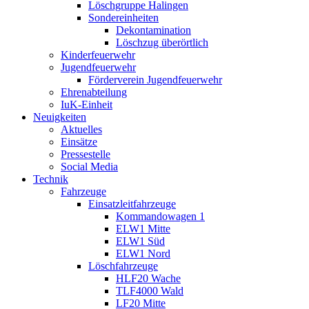
Löschgruppe Halingen
Sondereinheiten
Dekontamination
Löschzug überörtlich
Kinderfeuerwehr
Jugendfeuerwehr
Förderverein Jugendfeuerwehr
Ehrenabteilung
IuK-Einheit
Neuigkeiten
Aktuelles
Einsätze
Pressestelle
Social Media
Technik
Fahrzeuge
Einsatzleitfahrzeuge
Kommandowagen 1
ELW1 Mitte
ELW1 Süd
ELW1 Nord
Löschfahrzeuge
HLF20 Wache
TLF4000 Wald
LF20 Mitte