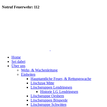
Notruf Feuerwehr: 112
Home
Sei dabei
Über uns
Wehr- & Wachenleitung
Einheiten
Hauptamtliche Feuer- & Rettungswache
Löschzug Mitte
Löschgruppen Lendringsen
Historie LG Lendringsen
Löschgruppe Oesbern
Löschgruppen Bösperde
Löschgruppe Schwitten