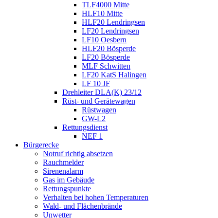
TLF4000 Mitte
HLF10 Mitte
HLF20 Lendringsen
LF20 Lendringsen
LF10 Oesbern
HLF20 Bösperde
LF20 Bösperde
MLF Schwitten
LF20 KatS Halingen
LF 10 JF
Drehleiter DLA(K) 23/12
Rüst- und Gerätewagen
Rüstwagen
GW-L2
Rettungsdienst
NEF 1
Bürgerecke
Notruf richtig absetzen
Rauchmelder
Sirenenalarm
Gas im Gebäude
Rettungspunkte
Verhalten bei hohen Temperaturen
Wald- und Flächenbrände
Unwetter