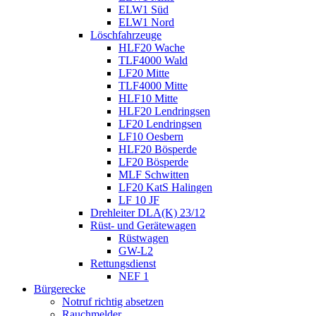
ELW1 Süd
ELW1 Nord
Löschfahrzeuge
HLF20 Wache
TLF4000 Wald
LF20 Mitte
TLF4000 Mitte
HLF10 Mitte
HLF20 Lendringsen
LF20 Lendringsen
LF10 Oesbern
HLF20 Bösperde
LF20 Bösperde
MLF Schwitten
LF20 KatS Halingen
LF 10 JF
Drehleiter DLA(K) 23/12
Rüst- und Gerätewagen
Rüstwagen
GW-L2
Rettungsdienst
NEF 1
Bürgerecke
Notruf richtig absetzen
Rauchmelder