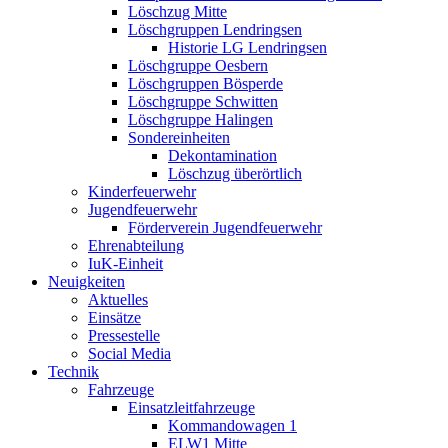
Löschzug Mitte
Löschgruppen Lendringsen
Historie LG Lendringsen
Löschgruppe Oesbern
Löschgruppen Bösperde
Löschgruppe Schwitten
Löschgruppe Halingen
Sondereinheiten
Dekontamination
Löschzug überörtlich
Kinderfeuerwehr
Jugendfeuerwehr
Förderverein Jugendfeuerwehr
Ehrenabteilung
IuK-Einheit
Neuigkeiten
Aktuelles
Einsätze
Pressestelle
Social Media
Technik
Fahrzeuge
Einsatzleitfahrzeuge
Kommandowagen 1
ELW1 Mitte