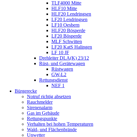
TLF4000 Mitte
HLF10 Mitte
HLF20 Lendringsen
LF20 Lendringsen
LF10 Oesbern
HLF20 Bösperde
LF20 Bösperde
MLF Schwitten
LF20 KatS Halingen
LF 10 JF
Drehleiter DLA(K) 23/12
Rüst- und Gerätewagen
Rüstwagen
GW-L2
Rettungsdienst
NEF 1
Bürgerecke
Notruf richtig absetzen
Rauchmelder
Sirenenalarm
Gas im Gebäude
Rettungspunkte
Verhalten bei hohen Temperaturen
Wald- und Flächenbrände
Unwetter