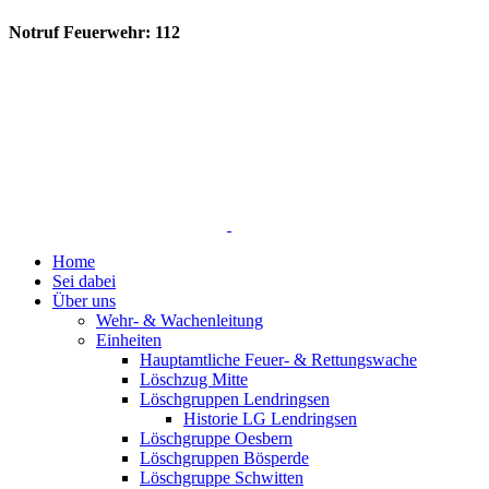
Notruf Feuerwehr: 112
Home
Sei dabei
Über uns
Wehr- & Wachenleitung
Einheiten
Hauptamtliche Feuer- & Rettungswache
Löschzug Mitte
Löschgruppen Lendringsen
Historie LG Lendringsen
Löschgruppe Oesbern
Löschgruppen Bösperde
Löschgruppe Schwitten