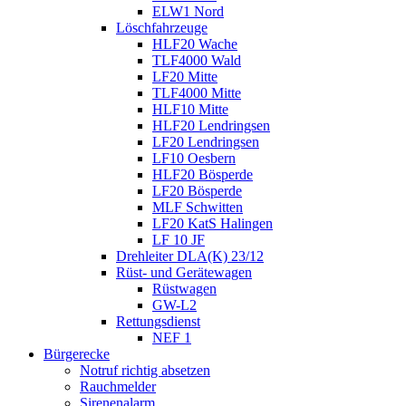
ELW1 Nord
Löschfahrzeuge
HLF20 Wache
TLF4000 Wald
LF20 Mitte
TLF4000 Mitte
HLF10 Mitte
HLF20 Lendringsen
LF20 Lendringsen
LF10 Oesbern
HLF20 Bösperde
LF20 Bösperde
MLF Schwitten
LF20 KatS Halingen
LF 10 JF
Drehleiter DLA(K) 23/12
Rüst- und Gerätewagen
Rüstwagen
GW-L2
Rettungsdienst
NEF 1
Bürgerecke
Notruf richtig absetzen
Rauchmelder
Sirenenalarm