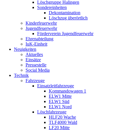
Löschgruppe Halingen
Sondereinheiten
Dekontamination
Löschzug überörtlich
Kinderfeuerwehr
Jugendfeuerwehr
Förderverein Jugendfeuerwehr
Ehrenabteilung
IuK-Einheit
Neuigkeiten
Aktuelles
Einsätze
Pressestelle
Social Media
Technik
Fahrzeuge
Einsatzleitfahrzeuge
Kommandowagen 1
ELW1 Mitte
ELW1 Süd
ELW1 Nord
Löschfahrzeuge
HLF20 Wache
TLF4000 Wald
LF20 Mitte