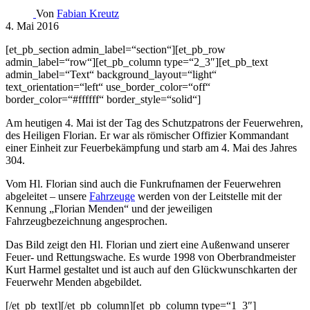
Von
Fabian Kreutz
4. Mai 2016
[et_pb_section admin_label=“section“][et_pb_row
admin_label=“row“][et_pb_column type=“2_3″][et_pb_text
admin_label=“Text“ background_layout=“light“
text_orientation=“left“ use_border_color=“off“
border_color=“#ffffff“ border_style=“solid“]
Am heutigen 4. Mai ist der Tag des Schutzpatrons der Feuerwehren,
des Heiligen Florian. Er war als römischer Offizier Kommandant
einer Einheit zur Feuerbekämpfung und starb am 4. Mai des Jahres
304.
Vom Hl. Florian sind auch die Funkrufnamen der Feuerwehren
abgeleitet – unsere
Fahrzeuge
werden von der Leitstelle mit der
Kennung „Florian Menden“ und der jeweiligen
Fahrzeugbezeichnung angesprochen.
Das Bild zeigt den Hl. Florian und ziert eine Außenwand unserer
Feuer- und Rettungswache. Es wurde 1998 von Oberbrandmeister
Kurt Harmel gestaltet und ist auch auf den Glückwunschkarten der
Feuerwehr Menden abgebildet.
[/et_pb_text][/et_pb_column][et_pb_column type=“1_3″]