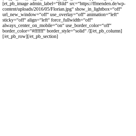
[et_pb_image admin_label=“Bild“ src=“https://ffmenden.de/wp-
content/uploads/2016/05/Florian.jpg“ show_in_lightbox=“off“
url_new_window=“off“ use_overlay=“off“ animation=“left“
sticky=“off“ align=“left“ force_fullwidth=“off“
always_center_on_mobile=“on“ use_border_color=“off“
border_color=“#ffffff“ border_style=“solid“ /][/et_pb_column]
[/et_pb_row][/et_pb_section]