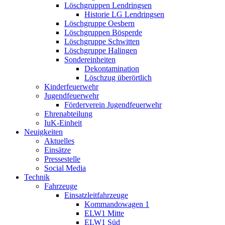
Löschgruppen Lendringsen
Historie LG Lendringsen
Löschgruppe Oesbern
Löschgruppen Bösperde
Löschgruppe Schwitten
Löschgruppe Halingen
Sondereinheiten
Dekontamination
Löschzug überörtlich
Kinderfeuerwehr
Jugendfeuerwehr
Förderverein Jugendfeuerwehr
Ehrenabteilung
IuK-Einheit
Neuigkeiten
Aktuelles
Einsätze
Pressestelle
Social Media
Technik
Fahrzeuge
Einsatzleitfahrzeuge
Kommandowagen 1
ELW1 Mitte
ELW1 Süd