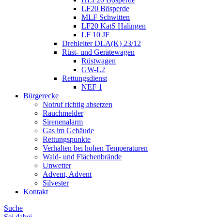
LF20 Bösperde
MLF Schwitten
LF20 KatS Halingen
LF 10 JF
Drehleiter DLA(K) 23/12
Rüst- und Gerätewagen
Rüstwagen
GW-L2
Rettungsdienst
NEF 1
Bürgerecke
Notruf richtig absetzen
Rauchmelder
Sirenenalarm
Gas im Gebäude
Rettungspunkte
Verhalten bei hohen Temperaturen
Wald- und Flächenbrände
Unwetter
Advent, Advent
Silvester
Kontakt
Suche
Sei dabei