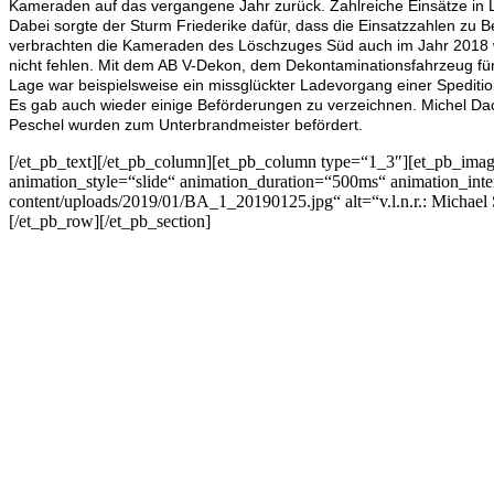
Kameraden auf das vergangene Jahr zurück.
Zahlreiche Einsätze in
Dabei sorgte der Sturm Friederike dafür, dass die Einsatzzahlen zu 
verbrachten die Kameraden des Löschzuges Süd auch im Jahr 2018 
nicht fehlen. Mit dem AB V-Dekon, dem Dekontaminationsfahrzeug f
Lage war beispielsweise ein missglückter Ladevorgang einer Spedition
Es gab auch wieder einige Beförderungen zu verzeichnen. Michel 
Peschel wurden zum Unterbrandmeister befördert.
[/et_pb_text][/et_pb_column][et_pb_column type=“1_3″][et_pb_image
animation_style=“slide“ animation_duration=“500ms“ animation_inten
content/uploads/2019/01/BA_1_20190125.jpg“ alt=“v.l.n.r.: Michael
[/et_pb_row][/et_pb_section]