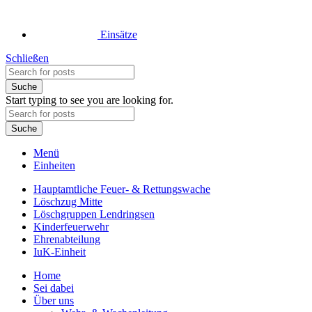
Einsätze
Schließen
Suche
Start typing to see you are looking for.
Suche
Menü
Einheiten
Hauptamtliche Feuer- & Rettungswache
Löschzug Mitte
Löschgruppen Lendringsen
Kinderfeuerwehr
Ehrenabteilung
IuK-Einheit
Home
Sei dabei
Über uns