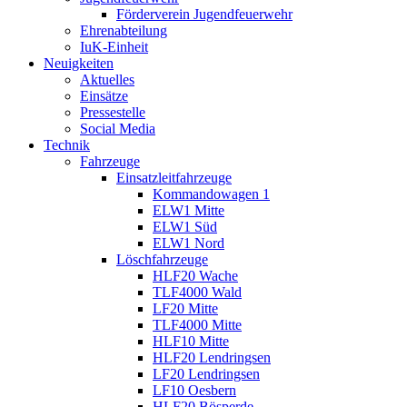
Förderverein Jugendfeuerwehr
Ehrenabteilung
IuK-Einheit
Neuigkeiten
Aktuelles
Einsätze
Pressestelle
Social Media
Technik
Fahrzeuge
Einsatzleitfahrzeuge
Kommandowagen 1
ELW1 Mitte
ELW1 Süd
ELW1 Nord
Löschfahrzeuge
HLF20 Wache
TLF4000 Wald
LF20 Mitte
TLF4000 Mitte
HLF10 Mitte
HLF20 Lendringsen
LF20 Lendringsen
LF10 Oesbern
HLF20 Bösperde