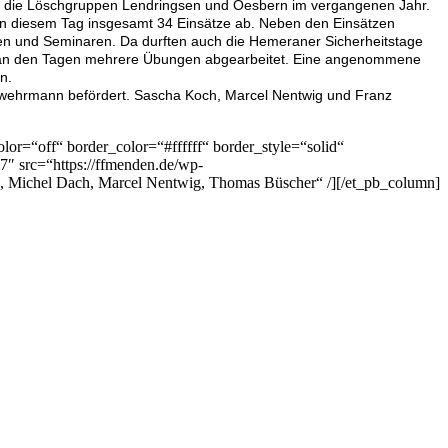
en die Löschgruppen Lendringsen und Oesbern im vergangenen Jahr.
 an diesem Tag insgesamt 34 Einsätze ab.
Neben den Einsätzen
gen und Seminaren.
Da durften auch die Hemeraner Sicherheitstage
ng an den Tagen mehrere Übungen abgearbeitet. Eine angenommene
n.
wehrmann befördert. Sascha Koch, Marcel Nentwig und Franz
or=“off“ border_color=“#ffffff“ border_style=“solid“
7″ src=“https://ffmenden.de/wp-
el, Michel Dach, Marcel Nentwig, Thomas Büscher“ /][/et_pb_column]