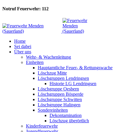
Notruf Feuerwehr: 112
Home
Sei dabei
Über uns
Wehr- & Wachenleitung
Einheiten
Hauptamtliche Feuer- & Rettungswache
Löschzug Mitte
Löschgruppen Lendringsen
Historie LG Lendringsen
Löschgruppe Oesbern
Löschgruppen Bösperde
Löschgruppe Schwitten
Löschgruppe Halingen
Sondereinheiten
Dekontamination
Löschzug überörtlich
Kinderfeuerwehr
Jugendfeuerwehr