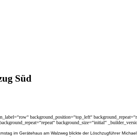
zug Süd
in_label=“row“ background_position=“top_left“ background_repeat=“r
 background_repeat=“repeat“ background_size=“initial“ _builder_versi
mstag im Gerätehaus am Walzweg blickte der Löschzugführer Micha