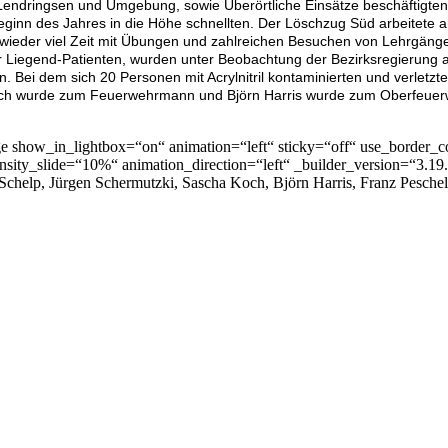
 Lendringsen und Umgebung, sowie Überörtliche Einsätze beschäftigt
Beginn des Jahres in die Höhe schnellten. Der Löschzug Süd arbeitete
wieder viel Zeit mit Übungen und zahlreichen Besuchen von Lehrgän
ür Liegend-Patienten, wurden unter Beobachtung der Bezirksregieru
. Bei dem sich 20 Personen mit Acrylnitril kontaminierten und verletzte
Dach wurde zum Feuerwehrmann und Björn Harris wurde zum Oberfeuer
 show_in_lightbox=“on“ animation=“left“ sticky=“off“ use_border_col
sity_slide=“10%“ animation_direction=“left“ _builder_version=“3.19.
 Schelp, Jürgen Schermutzki, Sascha Koch, Björn Harris, Franz Pesch