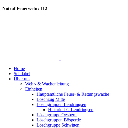
Notruf Feuerwehr: 112
Home
Sei dabei
Über uns
Wehr- & Wachenleitung
Einheiten
Hauptamtliche Feuer- & Rettungswache
Löschzug Mitte
Löschgruppen Lendringsen
Historie LG Lendringsen
Löschgruppe Oesbern
Löschgruppen Bösperde
Löschgruppe Schwitten