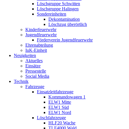
Löschgruppe Schwitten
Löschgruppe Halingen
Sondereinheiten
Dekontamination
Löschzug überörtlich
Kinderfeuerwehr
Jugendfeuerwehr
Förderverein Jugendfeuerwehr
Ehrenabteilung
IuK-Einheit
Neuigkeiten
Aktuelles
Einsätze
Pressestelle
Social Media
Technik
Fahrzeuge
Einsatzleitfahrzeuge
Kommandowagen 1
ELW1 Mitte
ELW1 Süd
ELW1 Nord
Löschfahrzeuge
HLF20 Wache
TLF4000 Wald