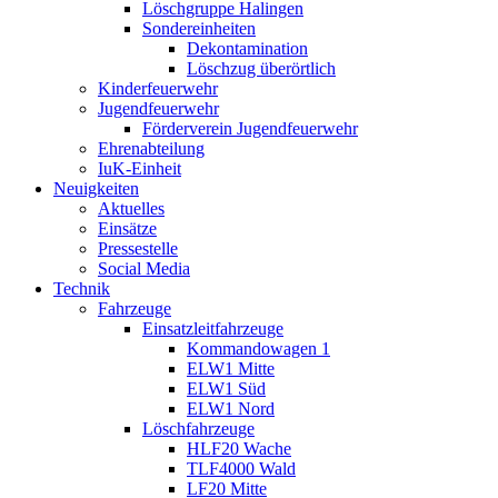
Löschgruppe Halingen
Sondereinheiten
Dekontamination
Löschzug überörtlich
Kinderfeuerwehr
Jugendfeuerwehr
Förderverein Jugendfeuerwehr
Ehrenabteilung
IuK-Einheit
Neuigkeiten
Aktuelles
Einsätze
Pressestelle
Social Media
Technik
Fahrzeuge
Einsatzleitfahrzeuge
Kommandowagen 1
ELW1 Mitte
ELW1 Süd
ELW1 Nord
Löschfahrzeuge
HLF20 Wache
TLF4000 Wald
LF20 Mitte