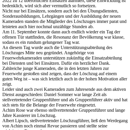
2022 zu 12 überörtlichen Einsätzen alarmiert, diese Entwicklung ist
bedenklich, wird sich aber vermutlich so fortsetzen.
Nicht nur bei Einsätzen, sondern auch bei den Übungsdiensten,
Sonderausbildungen, Lehrgängen und der Ausbildung der neuen
Kameraden standen die Mitglieder des Löschzuges immer parat und
leisteten auch hier nochmal unzählige Stunden ab.
Am 11. September konnte dann auch endlich wieder ein Tag der
offenen Tür stattfinden, die Resonanz der Bevölkerung war klasse,
sodass es ein rundum gelungener Tag war.
An diesem Tag wurde auch die Unterstützungsabteilung des
Löschzuges Mitte neu gegründet. Angehörige von
Feuerwehrkameraden unterstützen zukünftig die Einsatzabteilung
bei Diensten und bei Einsätzen. Dafür ein herzlicher Dank.
Zahlreiche junge Kameraden, die in den letzten Jahren zur
Feuerwehr gestoßen sind zeigen, dass der Löschzug auf einem
guten Weg ist – was sich letztlich auch in der hohen Motivation aller
zeigt.
Leider sind auch zwei Kameraden zum Jahresende aus dem aktiven
Dienst ausgeschieden: Daniel Sommer war lange Zeit als
stellvertretender Gruppenführer und als Gruppenführer aktiv und hat
sich stets für die Belange der Feuerwehr eingesetzt.
Achim Rose war ebenso stellvertretender Gruppenführer und lange
Jahre Kassierer im Löschzug.
Albert Lipsch, stellvertretender Löschzugführer, ließ den Werdegang
von Achim noch einmal Revue passieren und stellte seine