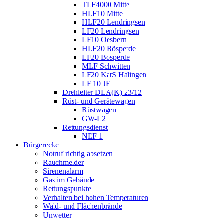
TLF4000 Mitte
HLF10 Mitte
HLF20 Lendringsen
LF20 Lendringsen
LF10 Oesbern
HLF20 Bösperde
LF20 Bösperde
MLF Schwitten
LF20 KatS Halingen
LF 10 JF
Drehleiter DLA(K) 23/12
Rüst- und Gerätewagen
Rüstwagen
GW-L2
Rettungsdienst
NEF 1
Bürgerecke
Notruf richtig absetzen
Rauchmelder
Sirenenalarm
Gas im Gebäude
Rettungspunkte
Verhalten bei hohen Temperaturen
Wald- und Flächenbrände
Unwetter