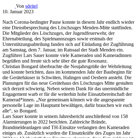
Von
sdeitel
10. Januar 2023
Nach Corona-bedingter Pause konnte in diesem Jahr endlich wieder
eine Dienstbesprechung des Löschzuges Menden-Mitte stattfinden.
Die Mitglieder des Löschzuges, der Jugendfeuerwehr, der
Ehrenabteilung, des Spielmannszuges sowie erstmals der
Unterstützungsabteilung fanden sich auf Einladung der Zugführung
am Samstag, dem 7. Januar, im Ratssaal der Stadt Menden ein.
Zugführer Lars Sauer konnte viele Kameraden und Kameradinnen
begrüßen und freute sich sehr über die gute Resonanz.
Christian Bongard überbrachte die Neujahrsgrüße der Wehrleitung
und konnte berichten, dass im kommenden Jahr der Baubeginn für
die Gerätehäuser in Schwitten, Halingen und Oesbern ansteht. Die
Planungen für das neue Gerätehaus des Löschzuges Mitte gestalten
sich derzeit schwierig. Neben seinem Dank für das unermüdliche
Engagement warb er für die weiterhin hohe Einsatzbereitschaft der
Kamerad*innen. „Nur gemeinsam können wir die angespannte
personelle Lage im Hauptamt bewältigen, dafür brauchen wir euch
alle“, so Bongard.
Lars Sauer konnte in seinem Jahresbericht anschließend von 158
Alarmierungen in 2022 berichten. Zahlreiche Brände,
Brandmeldeanlagen und TH-Einsätze verlangten den Kameraden
einiges ab. Zusätzlich wurden die Einsatzkräfte des Zuges im Jahr