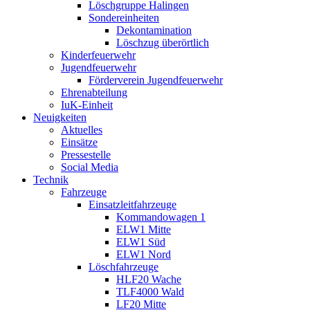
Löschgruppe Halingen
Sondereinheiten
Dekontamination
Löschzug überörtlich
Kinderfeuerwehr
Jugendfeuerwehr
Förderverein Jugendfeuerwehr
Ehrenabteilung
IuK-Einheit
Neuigkeiten
Aktuelles
Einsätze
Pressestelle
Social Media
Technik
Fahrzeuge
Einsatzleitfahrzeuge
Kommandowagen 1
ELW1 Mitte
ELW1 Süd
ELW1 Nord
Löschfahrzeuge
HLF20 Wache
TLF4000 Wald
LF20 Mitte