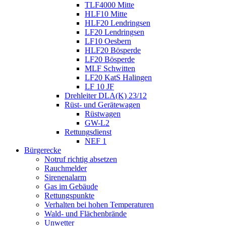
TLF4000 Mitte
HLF10 Mitte
HLF20 Lendringsen
LF20 Lendringsen
LF10 Oesbern
HLF20 Bösperde
LF20 Bösperde
MLF Schwitten
LF20 KatS Halingen
LF 10 JF
Drehleiter DLA(K) 23/12
Rüst- und Gerätewagen
Rüstwagen
GW-L2
Rettungsdienst
NEF 1
Bürgerecke
Notruf richtig absetzen
Rauchmelder
Sirenenalarm
Gas im Gebäude
Rettungspunkte
Verhalten bei hohen Temperaturen
Wald- und Flächenbrände
Unwetter