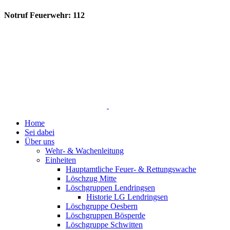
Notruf Feuerwehr: 112
Home
Sei dabei
Über uns
Wehr- & Wachenleitung
Einheiten
Hauptamtliche Feuer- & Rettungswache
Löschzug Mitte
Löschgruppen Lendringsen
Historie LG Lendringsen
Löschgruppe Oesbern
Löschgruppen Bösperde
Löschgruppe Schwitten