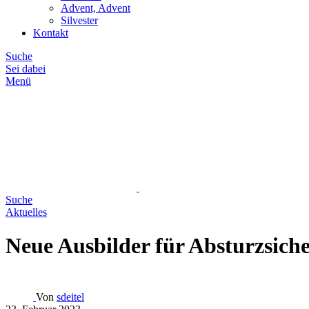
Advent, Advent
Silvester
Kontakt
Suche
Sei dabei
Menü
Suche
Aktuelles
Neue Ausbilder für Absturzsich
Von
sdeitel