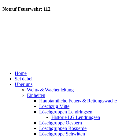
Notruf Feuerwehr: 112
Home
Sei dabei
Über uns
Wehr- & Wachenleitung
Einheiten
Hauptamtliche Feuer- & Rettungswache
Löschzug Mitte
Löschgruppen Lendringsen
Historie LG Lendringsen
Löschgruppe Oesbern
Löschgruppen Bösperde
Löschgruppe Schwitten