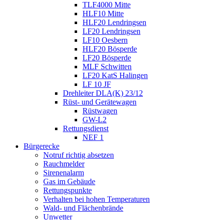
TLF4000 Mitte
HLF10 Mitte
HLF20 Lendringsen
LF20 Lendringsen
LF10 Oesbern
HLF20 Bösperde
LF20 Bösperde
MLF Schwitten
LF20 KatS Halingen
LF 10 JF
Drehleiter DLA(K) 23/12
Rüst- und Gerätewagen
Rüstwagen
GW-L2
Rettungsdienst
NEF 1
Bürgerecke
Notruf richtig absetzen
Rauchmelder
Sirenenalarm
Gas im Gebäude
Rettungspunkte
Verhalten bei hohen Temperaturen
Wald- und Flächenbrände
Unwetter