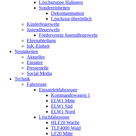
Löschgruppe Halingen
Sondereinheiten
Dekontamination
Löschzug überörtlich
Kinderfeuerwehr
Jugendfeuerwehr
Förderverein Jugendfeuerwehr
Ehrenabteilung
IuK-Einheit
Neuigkeiten
Aktuelles
Einsätze
Pressestelle
Social Media
Technik
Fahrzeuge
Einsatzleitfahrzeuge
Kommandowagen 1
ELW1 Mitte
ELW1 Süd
ELW1 Nord
Löschfahrzeuge
HLF20 Wache
TLF4000 Wald
LF20 Mitte