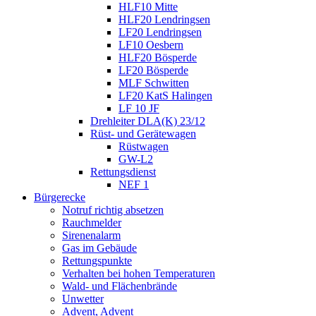
HLF10 Mitte
HLF20 Lendringsen
LF20 Lendringsen
LF10 Oesbern
HLF20 Bösperde
LF20 Bösperde
MLF Schwitten
LF20 KatS Halingen
LF 10 JF
Drehleiter DLA(K) 23/12
Rüst- und Gerätewagen
Rüstwagen
GW-L2
Rettungsdienst
NEF 1
Bürgerecke
Notruf richtig absetzen
Rauchmelder
Sirenenalarm
Gas im Gebäude
Rettungspunkte
Verhalten bei hohen Temperaturen
Wald- und Flächenbrände
Unwetter
Advent, Advent