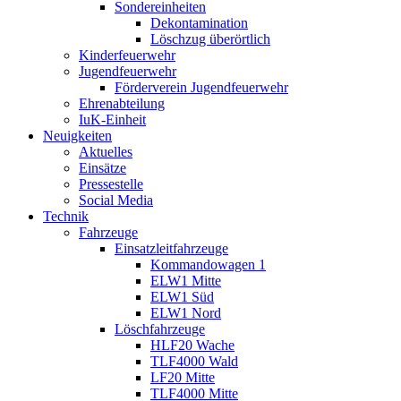
Sondereinheiten
Dekontamination
Löschzug überörtlich
Kinderfeuerwehr
Jugendfeuerwehr
Förderverein Jugendfeuerwehr
Ehrenabteilung
IuK-Einheit
Neuigkeiten
Aktuelles
Einsätze
Pressestelle
Social Media
Technik
Fahrzeuge
Einsatzleitfahrzeuge
Kommandowagen 1
ELW1 Mitte
ELW1 Süd
ELW1 Nord
Löschfahrzeuge
HLF20 Wache
TLF4000 Wald
LF20 Mitte
TLF4000 Mitte