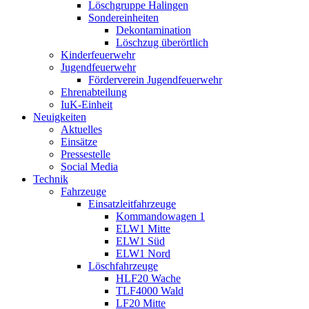
Löschgruppe Halingen
Sondereinheiten
Dekontamination
Löschzug überörtlich
Kinderfeuerwehr
Jugendfeuerwehr
Förderverein Jugendfeuerwehr
Ehrenabteilung
IuK-Einheit
Neuigkeiten
Aktuelles
Einsätze
Pressestelle
Social Media
Technik
Fahrzeuge
Einsatzleitfahrzeuge
Kommandowagen 1
ELW1 Mitte
ELW1 Süd
ELW1 Nord
Löschfahrzeuge
HLF20 Wache
TLF4000 Wald
LF20 Mitte