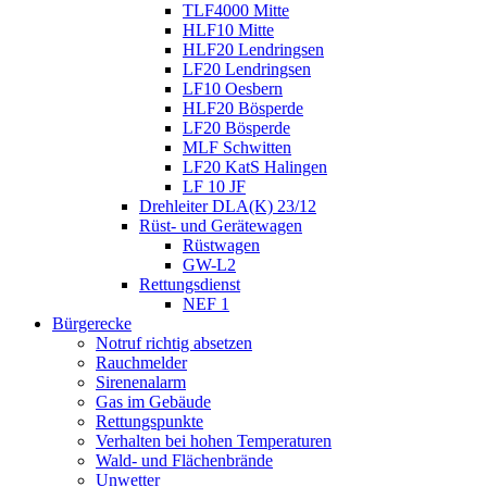
TLF4000 Mitte
HLF10 Mitte
HLF20 Lendringsen
LF20 Lendringsen
LF10 Oesbern
HLF20 Bösperde
LF20 Bösperde
MLF Schwitten
LF20 KatS Halingen
LF 10 JF
Drehleiter DLA(K) 23/12
Rüst- und Gerätewagen
Rüstwagen
GW-L2
Rettungsdienst
NEF 1
Bürgerecke
Notruf richtig absetzen
Rauchmelder
Sirenenalarm
Gas im Gebäude
Rettungspunkte
Verhalten bei hohen Temperaturen
Wald- und Flächenbrände
Unwetter