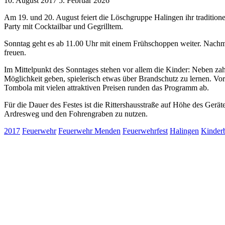
10. August 2017
5. Februar 2026
Am 19. und 20. August feiert die Löschgruppe Halingen ihr tradition
Party mit Cocktailbar und Gegrilltem.
Sonntag geht es ab 11.00 Uhr mit einem Frühschoppen weiter. Nachmi
freuen.
Im Mittelpunkt des Sonntages stehen vor allem die Kinder: Neben za
Möglichkei
t geben, spielerisch etwas über Brandschutz zu lernen. 
Tombola mit vielen attraktiven Preisen runden das Programm ab.
Für die Dauer des Festes ist die Rittershausstraße auf Höhe des Ge
Ardresweg und den Fohrengraben zu nutzen.
2017
Feuerwehr
Feuerwehr Menden
Feuerwehrfest
Halingen
Kinder