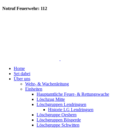
Notruf Feuerwehr: 112
Home
Sei dabei
Über uns
Wehr- & Wachenleitung
Einheiten
Hauptamtliche Feuer- & Rettungswache
Löschzug Mitte
Löschgruppen Lendringsen
Historie LG Lendringsen
Löschgruppe Oesbern
Löschgruppen Bösperde
Löschgruppe Schwitten