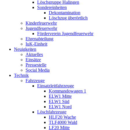
Löschgruppe Halingen
Sondereinheiten
Dekontamination
Löschzug überörtlich
Kinderfeuerwehr
Jugendfeuerwehr
Förderverein Jugendfeuerwehr
Ehrenabteilung
IuK-Einheit
Neuigkeiten
Aktuelles
Einsätze
Pressestelle
Social Media
Technik
Fahrzeuge
Einsatzleitfahrzeuge
Kommandowagen 1
ELW1 Mitte
ELW1 Süd
ELW1 Nord
Löschfahrzeuge
HLF20 Wache
TLF4000 Wald
LF20 Mitte