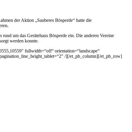
hmen der Aktion „Sauberes Bösperde“ hatte die
eren.
en rund um das Gerätehaus Bösperde ein. Die anderen Vereine
sorgt werden konnte.
0555,10559″ fullwidth=“off“ orientation=“landscape“
agination_line_height_tablet=“2″ /][/et_pb_column][/et_pb_row]