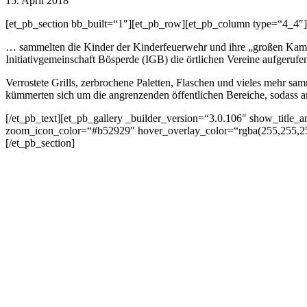
15. April 2018
[et_pb_section bb_built=“1″][et_pb_row][et_pb_column type=“4_4″]
… sammelten die Kinder der Kinderfeuerwehr und ihre „großen Kam
Initiativgemeinschaft Bösperde (IGB) die örtlichen Vereine aufgerufen
Verrostete Grills, zerbrochene Paletten, Flaschen und vieles mehr 
kümmerten sich um die angrenzenden öffentlichen Bereiche, sodass a
[/et_pb_text][et_pb_gallery _builder_version=“3.0.106″ show_title
zoom_icon_color=“#b52929″ hover_overlay_color=“rgba(255,255,255,
[/et_pb_section]