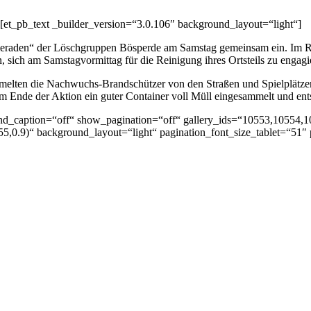
[et_pb_text _builder_version=“3.0.106″ background_layout=“light“]
eraden“ der Löschgruppen Bösperde am Samstag gemeinsam ein. Im Ra
, sich am Samstagvormittag für die Reinigung ihres Ortsteils zu engagi
sammelten die Nachwuchs-Brandschützer von den Straßen und Spielplätz
m Ende der Aktion ein guter Container voll Müll eingesammelt und ent
_and_caption=“off“ show_pagination=“off“ gallery_ids=“10553,10554,1
0.9)“ background_layout=“light“ pagination_font_size_tablet=“51″ p