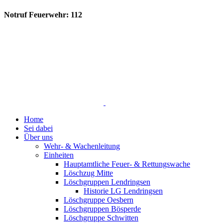
Notruf Feuerwehr: 112
Home
Sei dabei
Über uns
Wehr- & Wachenleitung
Einheiten
Hauptamtliche Feuer- & Rettungswache
Löschzug Mitte
Löschgruppen Lendringsen
Historie LG Lendringsen
Löschgruppe Oesbern
Löschgruppen Bösperde
Löschgruppe Schwitten