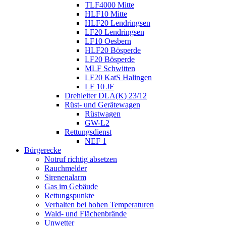
TLF4000 Mitte
HLF10 Mitte
HLF20 Lendringsen
LF20 Lendringsen
LF10 Oesbern
HLF20 Bösperde
LF20 Bösperde
MLF Schwitten
LF20 KatS Halingen
LF 10 JF
Drehleiter DLA(K) 23/12
Rüst- und Gerätewagen
Rüstwagen
GW-L2
Rettungsdienst
NEF 1
Bürgerecke
Notruf richtig absetzen
Rauchmelder
Sirenenalarm
Gas im Gebäude
Rettungspunkte
Verhalten bei hohen Temperaturen
Wald- und Flächenbrände
Unwetter