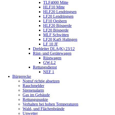
TLF4000 Mitte
HLF10 Mitte
HLF20 Lendringsen
LF20 Lendringsen
LF10 Oesbern
HLF20 Bösperde
LF20 Bösperde
MLF Schwitten
LF20 KatS Halingen
LF 10 JF
Drehleiter DLA(K) 23/12
Rüst- und Gerätewagen
Rüstwagen
GW-L2
Rettungsdienst
NEF 1
Bürgerecke
Notruf richtig absetzen
Rauchmelder
Sirenenalarm
Gas im Gebäude
Rettungspunkte
Verhalten bei hohen Temperaturen
Wald- und Flächenbrände
Unwetter