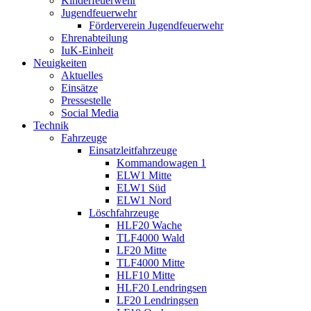
Kinderfeuerwehr
Jugendfeuerwehr
Förderverein Jugendfeuerwehr
Ehrenabteilung
IuK-Einheit
Neuigkeiten
Aktuelles
Einsätze
Pressestelle
Social Media
Technik
Fahrzeuge
Einsatzleitfahrzeuge
Kommandowagen 1
ELW1 Mitte
ELW1 Süd
ELW1 Nord
Löschfahrzeuge
HLF20 Wache
TLF4000 Wald
LF20 Mitte
TLF4000 Mitte
HLF10 Mitte
HLF20 Lendringsen
LF20 Lendringsen