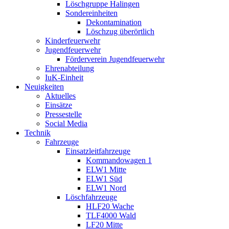
Löschgruppe Halingen
Sondereinheiten
Dekontamination
Löschzug überörtlich
Kinderfeuerwehr
Jugendfeuerwehr
Förderverein Jugendfeuerwehr
Ehrenabteilung
IuK-Einheit
Neuigkeiten
Aktuelles
Einsätze
Pressestelle
Social Media
Technik
Fahrzeuge
Einsatzleitfahrzeuge
Kommandowagen 1
ELW1 Mitte
ELW1 Süd
ELW1 Nord
Löschfahrzeuge
HLF20 Wache
TLF4000 Wald
LF20 Mitte