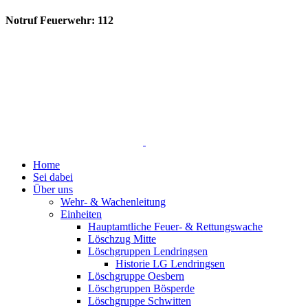
Notruf Feuerwehr: 112
Home
Sei dabei
Über uns
Wehr- & Wachenleitung
Einheiten
Hauptamtliche Feuer- & Rettungswache
Löschzug Mitte
Löschgruppen Lendringsen
Historie LG Lendringsen
Löschgruppe Oesbern
Löschgruppen Bösperde
Löschgruppe Schwitten