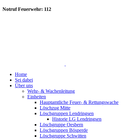
Notruf Feuerwehr: 112
Home
Sei dabei
Über uns
Wehr- & Wachenleitung
Einheiten
Hauptamtliche Feuer- & Rettungswache
Löschzug Mitte
Löschgruppen Lendringsen
Historie LG Lendringsen
Löschgruppe Oesbern
Löschgruppen Bösperde
Löschgruppe Schwitten