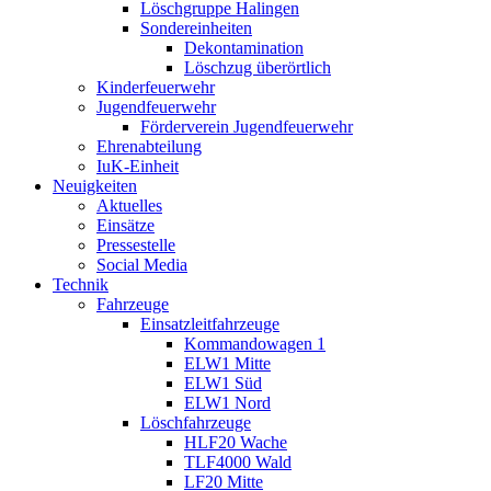
Löschgruppe Halingen
Sondereinheiten
Dekontamination
Löschzug überörtlich
Kinderfeuerwehr
Jugendfeuerwehr
Förderverein Jugendfeuerwehr
Ehrenabteilung
IuK-Einheit
Neuigkeiten
Aktuelles
Einsätze
Pressestelle
Social Media
Technik
Fahrzeuge
Einsatzleitfahrzeuge
Kommandowagen 1
ELW1 Mitte
ELW1 Süd
ELW1 Nord
Löschfahrzeuge
HLF20 Wache
TLF4000 Wald
LF20 Mitte