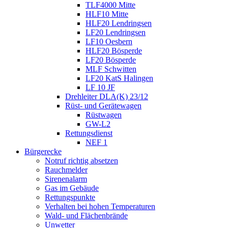
TLF4000 Mitte
HLF10 Mitte
HLF20 Lendringsen
LF20 Lendringsen
LF10 Oesbern
HLF20 Bösperde
LF20 Bösperde
MLF Schwitten
LF20 KatS Halingen
LF 10 JF
Drehleiter DLA(K) 23/12
Rüst- und Gerätewagen
Rüstwagen
GW-L2
Rettungsdienst
NEF 1
Bürgerecke
Notruf richtig absetzen
Rauchmelder
Sirenenalarm
Gas im Gebäude
Rettungspunkte
Verhalten bei hohen Temperaturen
Wald- und Flächenbrände
Unwetter