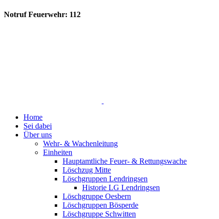
Notruf Feuerwehr: 112
Home
Sei dabei
Über uns
Wehr- & Wachenleitung
Einheiten
Hauptamtliche Feuer- & Rettungswache
Löschzug Mitte
Löschgruppen Lendringsen
Historie LG Lendringsen
Löschgruppe Oesbern
Löschgruppen Bösperde
Löschgruppe Schwitten