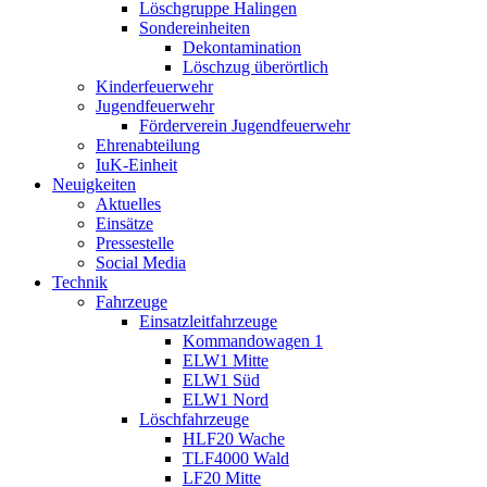
Löschgruppe Halingen
Sondereinheiten
Dekontamination
Löschzug überörtlich
Kinderfeuerwehr
Jugendfeuerwehr
Förderverein Jugendfeuerwehr
Ehrenabteilung
IuK-Einheit
Neuigkeiten
Aktuelles
Einsätze
Pressestelle
Social Media
Technik
Fahrzeuge
Einsatzleitfahrzeuge
Kommandowagen 1
ELW1 Mitte
ELW1 Süd
ELW1 Nord
Löschfahrzeuge
HLF20 Wache
TLF4000 Wald
LF20 Mitte