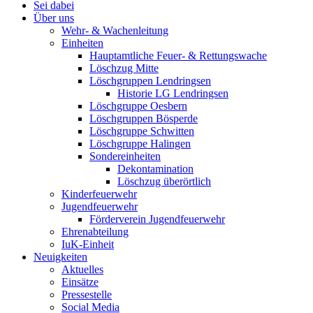
Sei dabei
Über uns
Wehr- & Wachenleitung
Einheiten
Hauptamtliche Feuer- & Rettungswache
Löschzug Mitte
Löschgruppen Lendringsen
Historie LG Lendringsen
Löschgruppe Oesbern
Löschgruppen Bösperde
Löschgruppe Schwitten
Löschgruppe Halingen
Sondereinheiten
Dekontamination
Löschzug überörtlich
Kinderfeuerwehr
Jugendfeuerwehr
Förderverein Jugendfeuerwehr
Ehrenabteilung
IuK-Einheit
Neuigkeiten
Aktuelles
Einsätze
Pressestelle
Social Media