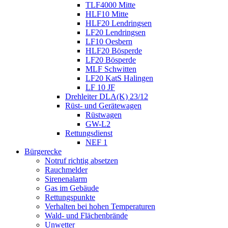
TLF4000 Mitte
HLF10 Mitte
HLF20 Lendringsen
LF20 Lendringsen
LF10 Oesbern
HLF20 Bösperde
LF20 Bösperde
MLF Schwitten
LF20 KatS Halingen
LF 10 JF
Drehleiter DLA(K) 23/12
Rüst- und Gerätewagen
Rüstwagen
GW-L2
Rettungsdienst
NEF 1
Bürgerecke
Notruf richtig absetzen
Rauchmelder
Sirenenalarm
Gas im Gebäude
Rettungspunkte
Verhalten bei hohen Temperaturen
Wald- und Flächenbrände
Unwetter