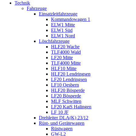
Technik
Fahrzeuge
Einsatzleitfahrzeuge
Kommandowagen 1
ELW1 Mitte
ELW1 Süd
ELW1 Nord
Löschfahrzeuge
HLF20 Wache
TLF4000 Wald
LF20 Mitte
TLF4000 Mitte
HLF10 Mitte
HLF20 Lendringsen
LF20 Lendringsen
LF10 Oesbern
HLF20 Bösperde
LF20 Bösperde
MLF Schwitten
LF20 KatS Halingen
LF 10 JF
Drehleiter DLA(K) 23/12
Rüst- und Gerätewagen
Rüstwagen
GW-L2