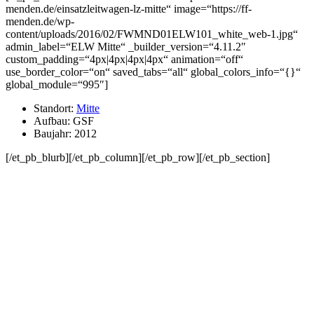
menden.de/einsatzleitwagen-lz-mitte“ image=“https://ff-
menden.de/wp-
content/uploads/2016/02/FWMND01ELW101_white_web-1.jpg“
admin_label=“ELW Mitte“ _builder_version=“4.11.2″
custom_padding=“4px|4px|4px|4px“ animation=“off“
use_border_color=“on“ saved_tabs=“all“ global_colors_info=“{}“
global_module=“995″]
Standort:
Mitte
Aufbau: GSF
Baujahr: 2012
[/et_pb_blurb][/et_pb_column][/et_pb_row][/et_pb_section]