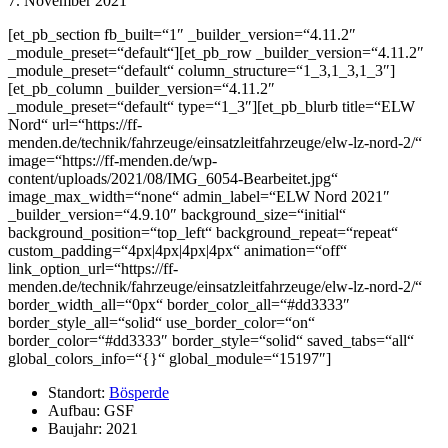
7. November 2021
[et_pb_section fb_built=“1″ _builder_version=“4.11.2″
_module_preset=“default“][et_pb_row _builder_version=“4.11.2″
_module_preset=“default“ column_structure=“1_3,1_3,1_3″]
[et_pb_column _builder_version=“4.11.2″
_module_preset=“default“ type=“1_3″][et_pb_blurb title=“ELW
Nord“ url=“https://ff-
menden.de/technik/fahrzeuge/einsatzleitfahrzeuge/elw-lz-nord-2/“
image=“https://ff-menden.de/wp-
content/uploads/2021/08/IMG_6054-Bearbeitet.jpg“
image_max_width=“none“ admin_label=“ELW Nord 2021″
_builder_version=“4.9.10″ background_size=“initial“
background_position=“top_left“ background_repeat=“repeat“
custom_padding=“4px|4px|4px|4px“ animation=“off“
link_option_url=“https://ff-
menden.de/technik/fahrzeuge/einsatzleitfahrzeuge/elw-lz-nord-2/“
border_width_all=“0px“ border_color_all=“#dd3333″
border_style_all=“solid“ use_border_color=“on“
border_color=“#dd3333″ border_style=“solid“ saved_tabs=“all“
global_colors_info=“{}“ global_module=“15197″]
Standort:
Bösperde
Aufbau: GSF
Baujahr: 2021