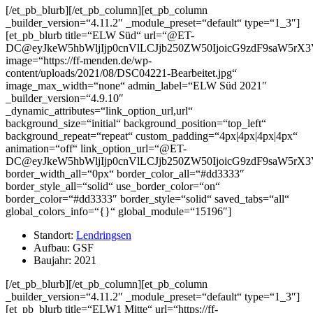
[/et_pb_blurb][/et_pb_column][et_pb_column
_builder_version=“4.11.2″ _module_preset=“default“ type=“1_3″]
[et_pb_blurb title=“ELW Süd“ url=“@ET-
DC@eyJkeW5hbWljIjp0cnVlLCJjb250ZW50IjoicG9zdF9saW5rX
image=“https://ff-menden.de/wp-
content/uploads/2021/08/DSC04221-Bearbeitet.jpg“
image_max_width=“none“ admin_label=“ELW Süd 2021″
_builder_version=“4.9.10″
_dynamic_attributes=“link_option_url,url“
background_size=“initial“ background_position=“top_left“
background_repeat=“repeat“ custom_padding=“4px|4px|4px|4px“
animation=“off“ link_option_url=“@ET-
DC@eyJkeW5hbWljIjp0cnVlLCJjb250ZW50IjoicG9zdF9saW5rX
border_width_all=“0px“ border_color_all=“#dd3333″
border_style_all=“solid“ use_border_color=“on“
border_color=“#dd3333″ border_style=“solid“ saved_tabs=“all“
global_colors_info=“{}“ global_module=“15196″]
Standort:
Lendringsen
Aufbau: GSF
Baujahr: 2021
[/et_pb_blurb][/et_pb_column][et_pb_column
_builder_version=“4.11.2″ _module_preset=“default“ type=“1_3″]
[et_pb_blurb title=“ELW1 Mitte“ url=“https://ff-