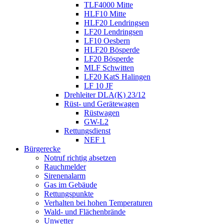
TLF4000 Mitte
HLF10 Mitte
HLF20 Lendringsen
LF20 Lendringsen
LF10 Oesbern
HLF20 Bösperde
LF20 Bösperde
MLF Schwitten
LF20 KatS Halingen
LF 10 JF
Drehleiter DLA(K) 23/12
Rüst- und Gerätewagen
Rüstwagen
GW-L2
Rettungsdienst
NEF 1
Bürgerecke
Notruf richtig absetzen
Rauchmelder
Sirenenalarm
Gas im Gebäude
Rettungspunkte
Verhalten bei hohen Temperaturen
Wald- und Flächenbrände
Unwetter