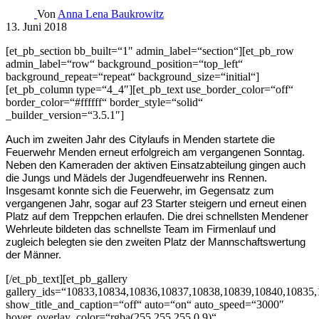
Von
Anna Lena Baukrowitz
13. Juni 2018
[et_pb_section bb_built=“1″ admin_label=“section“][et_pb_row
admin_label=“row“ background_position=“top_left“
background_repeat=“repeat“ background_size=“initial“]
[et_pb_column type=“4_4″][et_pb_text use_border_color=“off“
border_color=“#ffffff“ border_style=“solid“
_builder_version=“3.5.1″]
Auch im zweiten Jahr des Citylaufs in Menden startete die
Feuerwehr Menden erneut erfolgreich am vergangenen Sonntag.
Neben den Kameraden der aktiven Einsatzabteilung gingen auch
die Jungs und Mädels der Jugendfeuerwehr ins Rennen.
Insgesamt konnte sich die Feuerwehr, im Gegensatz zum
vergangenen Jahr, sogar auf 23 Starter steigern und erneut einen
Platz auf dem Treppchen erlaufen. Die drei schnellsten Mendener
Wehrleute bildeten das schnellste Team im Firmenlauf und
zugleich belegten sie den zweiten Platz der Mannschaftswertung
der Männer.
[/et_pb_text][et_pb_gallery
gallery_ids=“10833,10834,10836,10837,10838,10839,10840,10835
show_title_and_caption=“off“ auto=“on“ auto_speed=“3000″
hover_overlay_color=“rgba(255,255,255,0.9)“