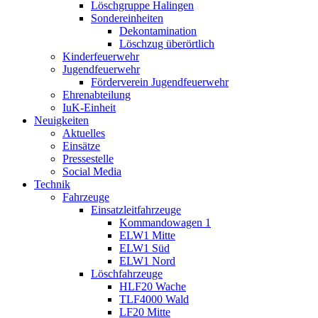
Löschgruppe Halingen
Sondereinheiten
Dekontamination
Löschzug überörtlich
Kinderfeuerwehr
Jugendfeuerwehr
Förderverein Jugendfeuerwehr
Ehrenabteilung
IuK-Einheit
Neuigkeiten
Aktuelles
Einsätze
Pressestelle
Social Media
Technik
Fahrzeuge
Einsatzleitfahrzeuge
Kommandowagen 1
ELW1 Mitte
ELW1 Süd
ELW1 Nord
Löschfahrzeuge
HLF20 Wache
TLF4000 Wald
LF20 Mitte