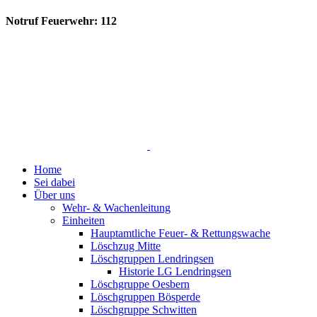
Notruf Feuerwehr: 112
Home
Sei dabei
Über uns
Wehr- & Wachenleitung
Einheiten
Hauptamtliche Feuer- & Rettungswache
Löschzug Mitte
Löschgruppen Lendringsen
Historie LG Lendringsen
Löschgruppe Oesbern
Löschgruppen Bösperde
Löschgruppe Schwitten