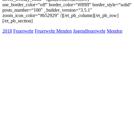
use_border_color=“off“ border_color=“#ffffff“ border_style=“solid“
posts_number=“100″ _builder_version=“3.5.1″
zoom_icon_color=“#b52929″ /][/et_pb_column][/et_pb_row]
[/et_pb_section]
2018
Feuerwehr
Feuerwehr Menden
Jugendfeuerwehr
Menden