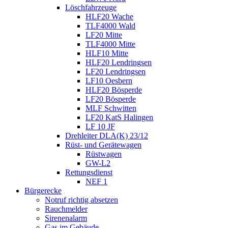
Löschfahrzeuge
HLF20 Wache
TLF4000 Wald
LF20 Mitte
TLF4000 Mitte
HLF10 Mitte
HLF20 Lendringsen
LF20 Lendringsen
LF10 Oesbern
HLF20 Bösperde
LF20 Bösperde
MLF Schwitten
LF20 KatS Halingen
LF 10 JF
Drehleiter DLA(K) 23/12
Rüst- und Gerätewagen
Rüstwagen
GW-L2
Rettungsdienst
NEF 1
Bürgerecke
Notruf richtig absetzen
Rauchmelder
Sirenenalarm
Gas im Gebäude