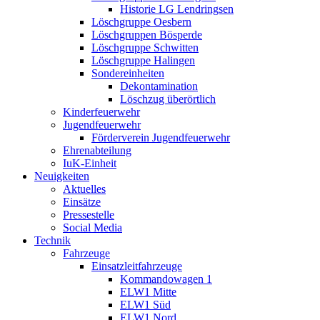
Historie LG Lendringsen
Löschgruppe Oesbern
Löschgruppen Bösperde
Löschgruppe Schwitten
Löschgruppe Halingen
Sondereinheiten
Dekontamination
Löschzug überörtlich
Kinderfeuerwehr
Jugendfeuerwehr
Förderverein Jugendfeuerwehr
Ehrenabteilung
IuK-Einheit
Neuigkeiten
Aktuelles
Einsätze
Pressestelle
Social Media
Technik
Fahrzeuge
Einsatzleitfahrzeuge
Kommandowagen 1
ELW1 Mitte
ELW1 Süd
ELW1 Nord